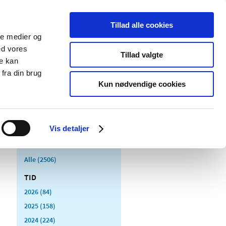
Tillad alle cookies
ale medier og
Udgivelser
Cookies
ed vores
Tillad valgte
re kan
dicinsk
Særlige
fra din brug
styr
produktområder
Kun nødvendige cookies
Vis detaljer
Alle (2506)
TID
2026 (84)
2025 (158)
2024 (224)