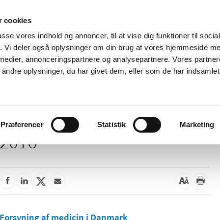
 cookies
passe vores indhold og annoncer, til at vise dig funktioner til soci
Nyheder
Om os
Kontakt
fik. Vi deler også oplysninger om din brug af vores hjemmeside m
 medier, annonceringspartnere og analysepartnere. Vores partne
 og
Tilskud og
Apoteker og salg af
Me
ndre oplysninger, du har givet dem, eller som de har indsamlet 
rmation
priser
medicin
ud
Præferencer
Statistik
Marketing
2016
Forsyning af medicin i Danmark