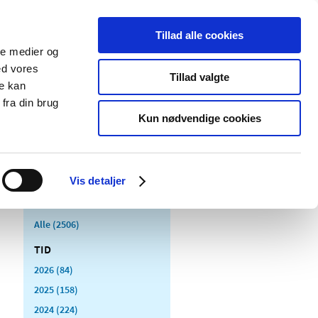
Tillad alle cookies
ale medier og
Udgivelser
Cookies
ed vores
Tillad valgte
re kan
dicinsk
Særlige
fra din brug
styr
produktområder
Kun nødvendige cookies
Vis detaljer
Alle (2506)
TID
2026 (84)
2025 (158)
2024 (224)