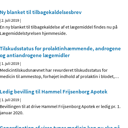
Ny blanket til tilbagekaldelsesbrev
|
2. juli 2019
|
En ny blanket til tilbagekaldelse af et lægemiddel findes nu på
Lægemiddelstyrelsen hjemmeside.
Tilskudsstatus for prolaktinhæmmende, androgene
og antiandrogene lægemidler
|
1. juli 2019
|
Medicintilskudsnævnet har revurderet tilskudsstatus for
medicin til ammestop, forhøjet indhold af prolaktin i blodet,
…
Ledig bevilling til Hammel Frijsenborg Apotek
|
1. juli 2019
|
Bevillingen til at drive Hammel Frijsenborg Apotek er ledig pr. 1.
januar 2020.
Genordination af visse typer medicin kan nu ske på