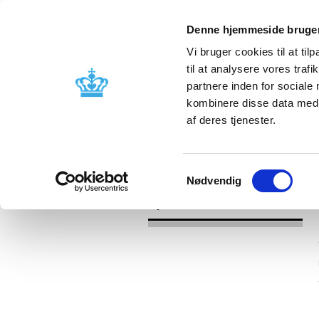
Denne hjemmeside bruger
Vi bruger cookies til at til
til at analysere vores tra
partnere inden for sociale
Godkendelse og
Bivirkninger
kombinere disse data med a
kontrol
produktinfo
af deres tjenester.
/
Nyheder
2016
Samtykkevalg
Nødvendig
Nyheder