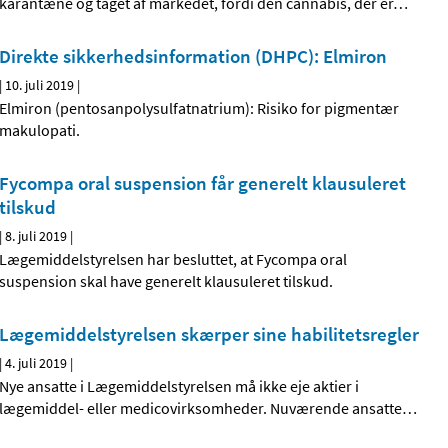
karantæne og taget af markedet, fordi den cannabis, der er
…
Direkte sikkerhedsinformation (DHPC): Elmiron
|
10. juli 2019
|
Elmiron (pentosanpolysulfatnatrium): Risiko for pigmentær
makulopati.
Fycompa oral suspension får generelt klausuleret
tilskud
|
8. juli 2019
|
Lægemiddelstyrelsen har besluttet, at Fycompa oral
suspension skal have generelt klausuleret tilskud.
Lægemiddelstyrelsen skærper sine habilitetsregler
|
4. juli 2019
|
Nye ansatte i Lægemiddelstyrelsen må ikke eje aktier i
lægemiddel- eller medicovirksomheder. Nuværende ansatte
…