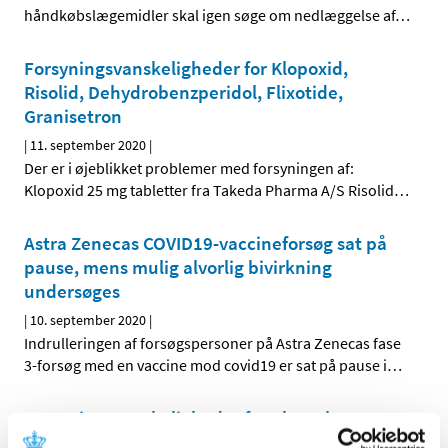
håndkøbslægemidler skal igen søge om nedlæggelse af
…
Forsyningsvanskeligheder for Klopoxid,
Risolid, Dehydrobenzperidol, Flixotide,
Granisetron
|
11. september 2020
|
Der er i øjeblikket problemer med forsyningen af:
Klopoxid 25 mg tabletter fra Takeda Pharma A/S Risolid
…
Astra Zenecas COVID19-vaccineforsøg sat på
pause, mens mulig alvorlig bivirkning
undersøges
|
10. september 2020
|
Indrulleringen af forsøgspersoner på Astra Zenecas fase
3-forsøg med en vaccine mod covid19 er sat på pause i
…
Forsyningsvanskeligheder for Abstral og
Digoxin