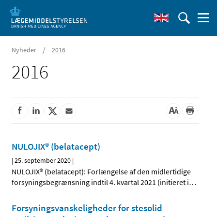
/
Nyheder
2016
2016
NULOJIX® (belatacept)
|
25. september 2020
|
NULOJIX® (belatacept): Forlængelse af den midlertidige
forsyningsbegrænsning indtil 4. kvartal 2021 (initieret i
…
Forsyningsvanskeligheder for stesolid