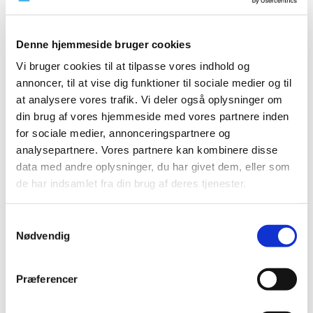
|
10. september 2020
|
Der er i øjeblikket problemer med forsyningen af Abstral
Denne hjemmeside bruger cookies
fra Kyowa Kirin, samt parallelimportører, og Digoxin
…
Vi bruger cookies til at tilpasse vores indhold og
Ny dataanalyse: Ibuprofen forværrer ikke
annoncer, til at vise dig funktioner til sociale medier og til
tilstanden for COVID-19-patienter
at analysere vores trafik. Vi deler også oplysninger om
din brug af vores hjemmeside med vores partnere inden
|
9. september 2020
|
for sociale medier, annonceringspartnere og
Brugen af Ibuprofen og andre smerte- og
analysepartnere. Vores partnere kan kombinere disse
betændelsesdæmpende lægemidler såkaldte NSAID’er
…
data med andre oplysninger, du har givet dem, eller som
de har indsamlet fra din brug af deres tjenester.
Grazax til græspollenallergi ændrer
tilskudsklausul
Samtykkevalg
|
8. september 2020
|
Nødvendig
Lægemiddelstyrelsen har besluttet, at Grazax med
virkning fra 21. september 2020 ændrer tilskudsklausul.
Præferencer
Forsyningsvanskeligheder for Valaciclovir,
Ameluz, Cyclogyl