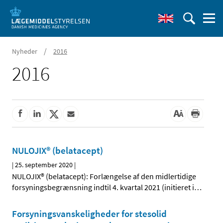
/
Nyheder
2016
2016
NULOJIX® (belatacept)
|
25. september 2020
|
NULOJIX® (belatacept): Forlængelse af den midlertidige
forsyningsbegrænsning indtil 4. kvartal 2021 (initieret i
…
Forsyningsvanskeligheder for stesolid