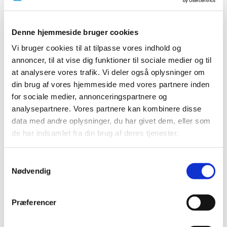
|
10. september 2020
|
Der er i øjeblikket problemer med forsyningen af Abstral
Denne hjemmeside bruger cookies
fra Kyowa Kirin, samt parallelimportører, og Digoxin
…
Vi bruger cookies til at tilpasse vores indhold og
Ny dataanalyse: Ibuprofen forværrer ikke
annoncer, til at vise dig funktioner til sociale medier og til
tilstanden for COVID-19-patienter
at analysere vores trafik. Vi deler også oplysninger om
din brug af vores hjemmeside med vores partnere inden
|
9. september 2020
|
for sociale medier, annonceringspartnere og
Brugen af Ibuprofen og andre smerte- og
analysepartnere. Vores partnere kan kombinere disse
betændelsesdæmpende lægemidler såkaldte NSAID’er
…
data med andre oplysninger, du har givet dem, eller som
de har indsamlet fra din brug af deres tjenester.
Grazax til græspollenallergi ændrer
tilskudsklausul
Samtykkevalg
|
8. september 2020
|
Nødvendig
Lægemiddelstyrelsen har besluttet, at Grazax med
virkning fra 21. september 2020 ændrer tilskudsklausul.
Præferencer
Forsyningsvanskeligheder for Valaciclovir,
Ameluz, Cyclogyl