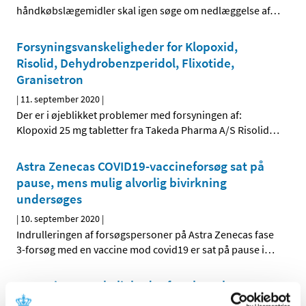
håndkøbslægemidler skal igen søge om nedlæggelse af
…
Forsyningsvanskeligheder for Klopoxid,
Risolid, Dehydrobenzperidol, Flixotide,
Granisetron
|
11. september 2020
|
Der er i øjeblikket problemer med forsyningen af:
Klopoxid 25 mg tabletter fra Takeda Pharma A/S Risolid
…
Astra Zenecas COVID19-vaccineforsøg sat på
pause, mens mulig alvorlig bivirkning
undersøges
|
10. september 2020
|
Indrulleringen af forsøgspersoner på Astra Zenecas fase
3-forsøg med en vaccine mod covid19 er sat på pause i
…
Forsyningsvanskeligheder for Abstral og
Digoxin