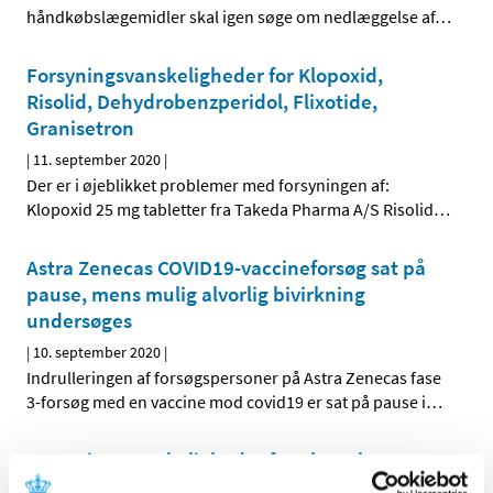
håndkøbslægemidler skal igen søge om nedlæggelse af
…
Forsyningsvanskeligheder for Klopoxid,
Risolid, Dehydrobenzperidol, Flixotide,
Granisetron
|
11. september 2020
|
Der er i øjeblikket problemer med forsyningen af:
Klopoxid 25 mg tabletter fra Takeda Pharma A/S Risolid
…
Astra Zenecas COVID19-vaccineforsøg sat på
pause, mens mulig alvorlig bivirkning
undersøges
|
10. september 2020
|
Indrulleringen af forsøgspersoner på Astra Zenecas fase
3-forsøg med en vaccine mod covid19 er sat på pause i
…
Forsyningsvanskeligheder for Abstral og
Digoxin