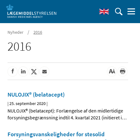
/
Nyheder
2016
2016
NULOJIX® (belatacept)
|
25. september 2020
|
NULOJIX® (belatacept): Forlængelse af den midlertidige
forsyningsbegrænsning indtil 4. kvartal 2021 (initieret i
…
Forsyningsvanskeligheder for stesolid