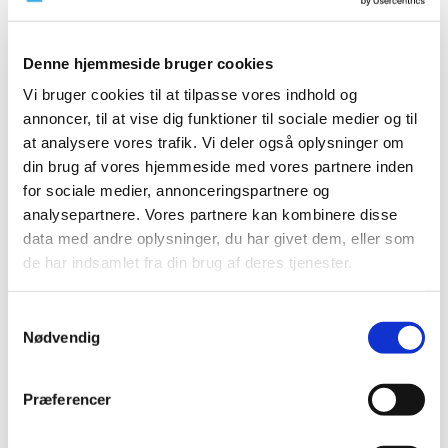
|
10. september 2020
|
Der er i øjeblikket problemer med forsyningen af Abstral
Denne hjemmeside bruger cookies
fra Kyowa Kirin, samt parallelimportører, og Digoxin
…
Vi bruger cookies til at tilpasse vores indhold og
Ny dataanalyse: Ibuprofen forværrer ikke
annoncer, til at vise dig funktioner til sociale medier og til
tilstanden for COVID-19-patienter
at analysere vores trafik. Vi deler også oplysninger om
din brug af vores hjemmeside med vores partnere inden
|
9. september 2020
|
for sociale medier, annonceringspartnere og
Brugen af Ibuprofen og andre smerte- og
analysepartnere. Vores partnere kan kombinere disse
betændelsesdæmpende lægemidler såkaldte NSAID’er
…
data med andre oplysninger, du har givet dem, eller som
de har indsamlet fra din brug af deres tjenester.
Grazax til græspollenallergi ændrer
tilskudsklausul
Samtykkevalg
|
8. september 2020
|
Nødvendig
Lægemiddelstyrelsen har besluttet, at Grazax med
virkning fra 21. september 2020 ændrer tilskudsklausul.
Præferencer
Forsyningsvanskeligheder for Valaciclovir,
Ameluz, Cyclogyl