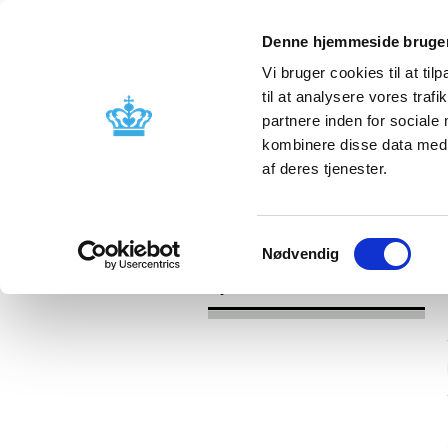
Denne hjemmeside bruger
Vi bruger cookies til at til
til at analysere vores tra
partnere inden for sociale
Godkendelse og
Bivirkninger
kombinere disse data med a
kontrol
produktinfo
af deres tjenester.
/
Nyheder
2016
Samtykkevalg
Nødvendig
Nyheder