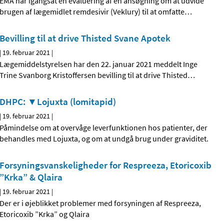
EMA har igangsat en evaluering af en ansøgning om at udvide
brugen af lægemidlet remdesivir (Veklury) til at omfatte
…
Bevilling til at drive Thisted Svane Apotek
|
19. februar 2021
|
Lægemiddelstyrelsen har den 22. januar 2021 meddelt Inge
Trine Svanborg Kristoffersen bevilling til at drive Thisted
…
DHPC: ▼Lojuxta (lomitapid)
|
19. februar 2021
|
Påmindelse om at overvåge leverfunktionen hos patienter, der
behandles med Lojuxta, og om at undgå brug under graviditet.
Forsyningsvanskeligheder for Respreeza, Etoricoxib
”Krka” & Qlaira
|
19. februar 2021
|
Der er i øjeblikket problemer med forsyningen af Respreeza,
Etoricoxib ”Krka” og Qlaira