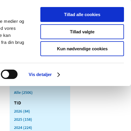
Tillad alle cookies
ale medier og
Udgivelser
Cookies
ed vores
Tillad valgte
re kan
dicinsk
Særlige
fra din brug
styr
produktområder
Kun nødvendige cookies
Vis detaljer
Alle (2506)
TID
2026 (84)
2025 (158)
2024 (224)