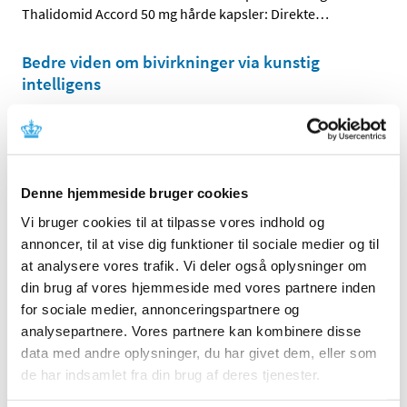
Thalidomid Accord 50 mg hårde kapsler: Direkte
…
Bedre viden om bivirkninger via kunstig
intelligens
|
13. oktober 2022
|
Sammen med blandt andre KU og Bispebjerg &
Frederiksberg Hospital søsætter
…
Denne hjemmeside bruger cookies
Sikkerhedsopdatering for COVID-19 vacciner
(2022, nr. 9)
Vi bruger cookies til at tilpasse vores indhold og
annoncer, til at vise dig funktioner til sociale medier og til
|
13. oktober 2022
|
at analysere vores trafik. Vi deler også oplysninger om
Denne sikkerhedsopdatering har fokus på de vacciner,
din brug af vores hjemmeside med vores partnere inden
der indgår i det danske vaccinationsprogram mod
…
for sociale medier, annonceringspartnere og
analysepartnere. Vores partnere kan kombinere disse
Styrket internationalt samarbejde om kontrol
data med andre oplysninger, du har givet dem, eller som
af lægemiddelforsøg
de har indsamlet fra din brug af deres tjenester.
|
11. oktober 2022
|
117 lægemiddelinspektører fra hele verden er i denne