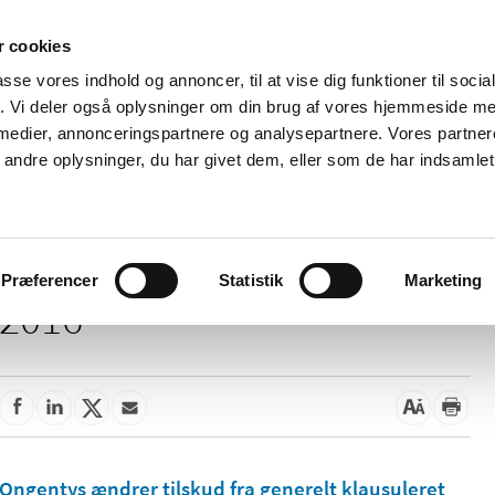
 cookies
passe vores indhold og annoncer, til at vise dig funktioner til soci
Nyheder
Om os
Kontakt
fik. Vi deler også oplysninger om din brug af vores hjemmeside m
 medier, annonceringspartnere og analysepartnere. Vores partne
 og
Tilskud og
Apoteker og salg af
Me
ndre oplysninger, du har givet dem, eller som de har indsamlet 
rmation
priser
medicin
ud
Præferencer
Statistik
Marketing
2016
Ongentys ændrer tilskud fra generelt klausuleret