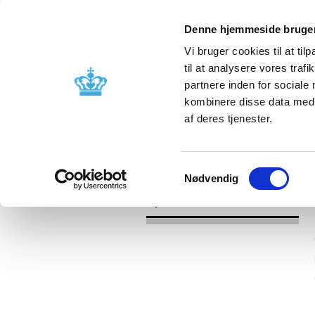
Denne hjemmeside bruger
Vi bruger cookies til at til
til at analysere vores tra
partnere inden for sociale
Godkendelse og
Bivirkninger
kombinere disse data med a
kontrol
produktinfo
af deres tjenester.
/
Nyheder
2016
Samtykkevalg
Nødvendig
Nyheder