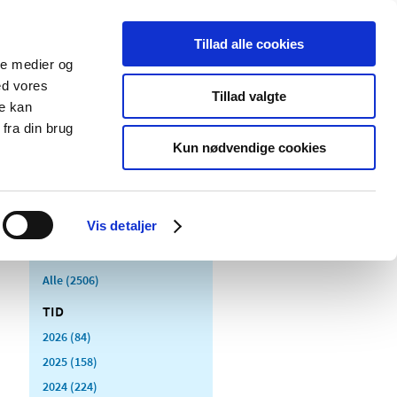
Tillad alle cookies
ale medier og
Udgivelser
Cookies
ed vores
Tillad valgte
re kan
dicinsk
Særlige
fra din brug
styr
produktområder
Kun nødvendige cookies
Vis detaljer
Alle (2506)
TID
2026 (84)
2025 (158)
2024 (224)