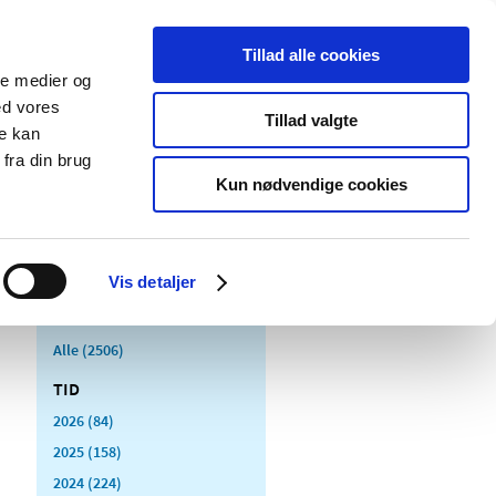
Tillad alle cookies
ale medier og
Udgivelser
Cookies
ed vores
Tillad valgte
re kan
dicinsk
Særlige
fra din brug
styr
produktområder
Kun nødvendige cookies
Vis detaljer
Alle (2506)
TID
2026 (84)
2025 (158)
2024 (224)