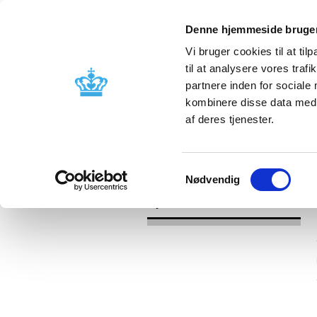
Denne hjemmeside bruger
Vi bruger cookies til at til
til at analysere vores tra
partnere inden for sociale
Godkendelse og
Bivirkninger
kombinere disse data med a
kontrol
produktinfo
af deres tjenester.
/
Nyheder
2016
Samtykkevalg
Nødvendig
Nyheder