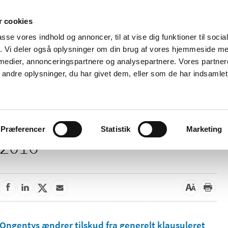
 cookies
passe vores indhold og annoncer, til at vise dig funktioner til soci
Nyheder
Om os
Kontakt
fik. Vi deler også oplysninger om din brug af vores hjemmeside m
 medier, annonceringspartnere og analysepartnere. Vores partne
 og
Tilskud og
Apoteker og salg af
Me
ndre oplysninger, du har givet dem, eller som de har indsamlet 
rmation
priser
medicin
ud
Præferencer
Statistik
Marketing
2016
Ongentys ændrer tilskud fra generelt klausuleret