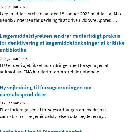
|
20. januar 2023
|
Lægemiddelstyrelsen har den 18. januar 2023 meddelt, at Mia
Bendix Andersen får bevilling til at drive Hvidovre Apotek.
…
Lægemiddelstyrelsen ændrer midlertidigt praksis
for deaktivering af lægemiddelpakninger af kritiske
antibiotika
|
20. januar 2023
|
I EU er der i øjeblikket udfordringer med forsyningen af
antibiotika. EMA har derfor opfordret de nationale
…
Ny vejledning til forsøgsordningen om
cannabisprodukter
|
17. januar 2023
|
Efter forlængelsen af forsøgsordningen om medicinsk
cannabis har Lægemiddelstyrelsen udarbejdet en ny
…
Ledig bevilling til Ringsted Apotek