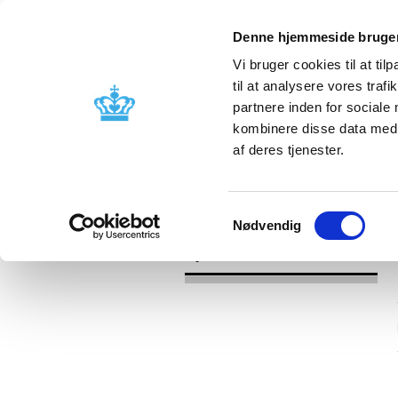
Denne hjemmeside bruger
Vi bruger cookies til at til
til at analysere vores tra
partnere inden for sociale
Godkendelse og
Bivirkninger
kombinere disse data med a
kontrol
produktinfo
af deres tjenester.
/
Nyheder
2016
Samtykkevalg
Nødvendig
Nyheder