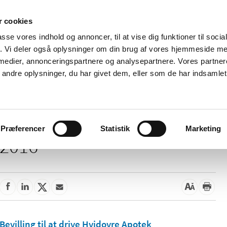
 cookies
passe vores indhold og annoncer, til at vise dig funktioner til soci
Nyheder
Om os
Kontakt
fik. Vi deler også oplysninger om din brug af vores hjemmeside m
 medier, annonceringspartnere og analysepartnere. Vores partne
 og
Tilskud og
Apoteker og salg af
Me
ndre oplysninger, du har givet dem, eller som de har indsamlet 
rmation
priser
medicin
ud
Præferencer
Statistik
Marketing
2016
Bevilling til at drive Hvidovre Apotek