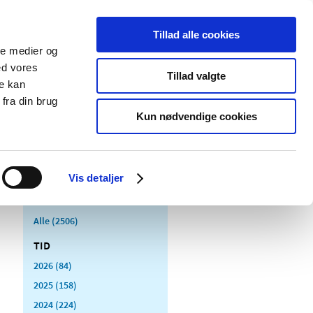
Tillad alle cookies
ale medier og
Udgivelser
Cookies
ed vores
Tillad valgte
re kan
dicinsk
Særlige
fra din brug
styr
produktområder
Kun nødvendige cookies
Vis detaljer
Alle (2506)
TID
2026 (84)
2025 (158)
2024 (224)