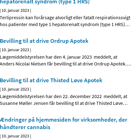
hepatorenalt syndrom (type 1 HRS)
|
10. januar 2023
|
Terlipressin kan forårsage alvorligt eller fatalt respirationssvigt
hos patienter med type 1 hepatorenalt syndrom (type 1 HRS)
…
Bevilling til at drive Ordrup Apotek
|
10. januar 2023
|
Lægemiddelstyrelsen har den 4. januar 2023 meddelt, at
Anders Nicolai Nielsen får bevilling til at drive Ordrup Apotek.
…
Bevilling til at drive Thisted Løve Apotek
|
10. januar 2023
|
Lægemiddelstyrelsen har den 22. december 2022 meddelt, at
Susanne Møller Jensen får bevilling til at drive Thisted Løve
…
Ændringer på hjemmesiden for virksomheder, der
håndterer cannabis
|
10. januar 2023
|