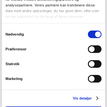
2026 (84)
analysepartnere. Vores partnere kan kombinere disse
2025 (158)
data med andre oplysninger, du har givet dem, eller som
2024 (224)
de har indsamlet fra din brug af deres tjenester.
2023 (195)
2022 (197)
Samtykkevalg
2021 (516)
Nødvendig
2020 (263)
2019 (159)
Præferencer
2018 (150)
2017 (167)
Statistik
2016 (167)
2015 (33)
Marketing
2014 (44)
december (3)
november (3)
Vis detaljer
oktober (1)
september (7)