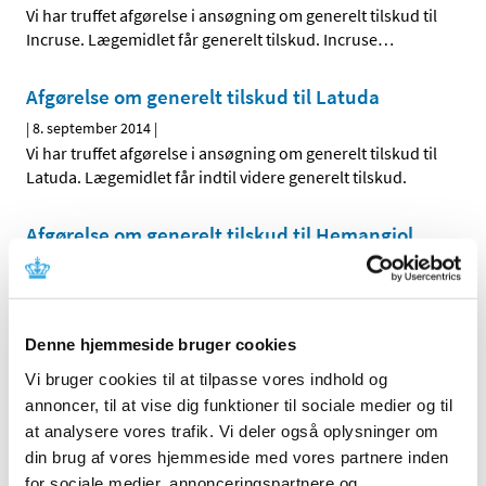
Vi har truffet afgørelse i ansøgning om generelt tilskud til
Incruse. Lægemidlet får generelt tilskud. Incruse
…
Afgørelse om generelt tilskud til Latuda
|
8. september 2014
|
Vi har truffet afgørelse i ansøgning om generelt tilskud til
Latuda. Lægemidlet får indtil videre generelt tilskud.
Afgørelse om generelt tilskud til Hemangiol
(opdateret)
|
5. september 2014
|
Vi har truffet afgørelse i ansøgning om generelt tilskud til
Hemangiol. Lægemidlet får ikke generelt tilskud
…
Denne hjemmeside bruger cookies
Vi bruger cookies til at tilpasse vores indhold og
annoncer, til at vise dig funktioner til sociale medier og til
Alle (2506)
at analysere vores trafik. Vi deler også oplysninger om
TID
din brug af vores hjemmeside med vores partnere inden
for sociale medier, annonceringspartnere og