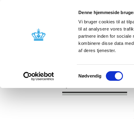
Denne hjemmeside bruger
Vi bruger cookies til at til
til at analysere vores tra
partnere inden for sociale
Godkendelse og
Bivirkninger
kombinere disse data med a
kontrol
produktinfo
af deres tjenester.
/
Nyheder
2016
Samtykkevalg
Nødvendig
Nyheder