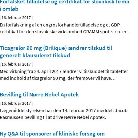
Forfalsket tilladelse og certifikat for slovakisk firma
i omløb
|
16. februar 2017
|
En forfalskning af en engrosforhandlertilladelse og et GDP-
certifikat for den slovakiske virksomhed GRAMM spol. s.r.o. er
…
Ticagrelor 90 mg (Brilique) ændrer tilskud til
generelt klausuleret tilskud
|
16. februar 2017
|
Med virkning fra 24. april 2017 ændrer vi tilskuddet til tabletter
med indhold af ticagrelor 90 mg, der fremover vil have
…
Bevilling til Nørre Nebel Apotek
|
16. februar 2017
|
Lægemiddelstyrelsen har den 14. februar 2017 meddelt Jacob
Rasmussen bevilling til at drive Nørre Nebel Apotek.
Ny Q&A til sponsorer af kliniske forsøg om