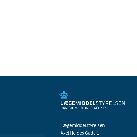
Lægemiddelstyrelsen
Axel Heides Gade 1