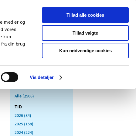
Tillad alle cookies
ale medier og
Udgivelser
Cookies
ed vores
Tillad valgte
re kan
dicinsk
Særlige
fra din brug
styr
produktområder
Kun nødvendige cookies
Vis detaljer
Alle (2506)
TID
2026 (84)
2025 (158)
2024 (224)