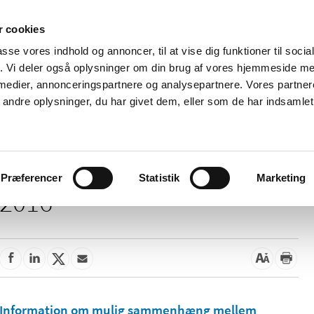
 cookies
passe vores indhold og annoncer, til at vise dig funktioner til soci
Nyheder
Om os
Kontakt
fik. Vi deler også oplysninger om din brug af vores hjemmeside m
 medier, annonceringspartnere og analysepartnere. Vores partne
 og
Tilskud og
Apoteker og salg af
Me
ndre oplysninger, du har givet dem, eller som de har indsamlet 
rmation
priser
medicin
ud
Præferencer
Statistik
Marketing
2016
Information om mulig sammenhæng mellem