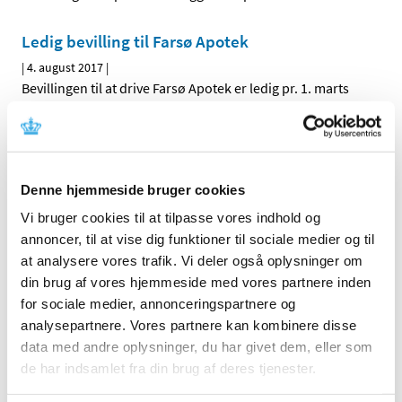
Ledig bevilling til Farsø Apotek
|
4. august 2017
|
Bevillingen til at drive Farsø Apotek er ledig pr. 1. marts
2018. Farsø Apotek er beliggende i postnummer 9640.
Trimbow® får generelt klausuleret tilskud
|
3. august 2017
|
Denne hjemmeside bruger cookies
Lægemiddelstyrelsen har besluttet, at Trimbow med
Vi bruger cookies til at tilpasse vores indhold og
virkning fra den 14. august 2017 skal have generelt
…
annoncer, til at vise dig funktioner til sociale medier og til
at analysere vores trafik. Vi deler også oplysninger om
Pergoveris i fyldt pen® får generelt tilskud
din brug af vores hjemmeside med vores partnere inden
|
3. august 2017
|
for sociale medier, annonceringspartnere og
Lægemiddelstyrelsen har besluttet, at Pergoveris i fyldt
analysepartnere. Vores partnere kan kombinere disse
pen skal have generelt tilskud. Pergoveris i fyldt pen
…
data med andre oplysninger, du har givet dem, eller som
de har indsamlet fra din brug af deres tjenester.
Endnu et parti forfalskede pakninger af