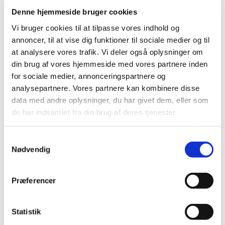
steroide antiinflammatoriske midler)
Denne hjemmeside bruger cookies
|
9. november 2022
|
Vi bruger cookies til at tilpasse vores indhold og
På baggrund af anbefaling fra den europæiske
annoncer, til at vise dig funktioner til sociale medier og til
bivirkningskomité PRAC har koordinationsgruppen for
…
at analysere vores trafik. Vi deler også oplysninger om
din brug af vores hjemmeside med vores partnere inden
Nomegestrolacetat* og chlormadinonacetat:
for sociale medier, annonceringspartnere og
Tiltag for at mindske risiko for meningeom
analysepartnere. Vores partnere kan kombinere disse
|
8. november 2022
|
data med andre oplysninger, du har givet dem, eller som
Der er en øget risiko for at udvikle meningeom (enkelt
de har indsamlet fra din brug af deres tjenester.
eller multiple) efter brug af chlormadinonacetat eller
…
Samtykkevalg
MedSafetyWeek: Vigtigt at være opmærksom
Nødvendig
på bivirkninger ved medicin
|
8. november 2022
|
Præferencer
Medicin, der sælges i Danmark, er sikker og velundersøgt
medicin. Alligevel kan medicin give uønskede
…
Statistik
Fra december 2022 skal alle sponsorer for