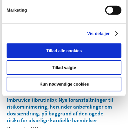
kliniske forsøg med lægemidler registreres i
Marketing
den europæiske database EudraVigilance for
fremover at kunne indberette alvorlige
…
|
4. november 2022
|
Vis detaljer
I forbindelse med overgangen til den nye EU-forordning
for kliniske forsøg med lægemidler vil det ved
…
Tillad alle cookies
Praksisændring for Lægemiddelstyrelsens
inspektioner
Tillad valgte
|
4. november 2022
|
Lægemiddelstyrelsen har påbegyndt implementering af
Kun nødvendige cookies
det elektroniske underskriftssystem (Penneo). Fra 1.
…
Imbruvica (ibrutinib): Nye foranstaltninger til
risikominimering, herunder anbefalinger om
dosisændring, på baggrund af den øgede
risiko for alvorlige kardielle hændelser