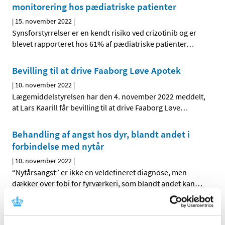
monitorering hos pædiatriske patienter
|
15. november 2022
|
Synsforstyrrelser er en kendt risiko ved crizotinib og er
blevet rapporteret hos 61% af pædiatriske patienter
…
Bevilling til at drive Faaborg Løve Apotek
|
10. november 2022
|
Lægemiddelstyrelsen har den 4. november 2022 meddelt,
at Lars Kaarill får bevilling til at drive Faaborg Løve
…
Behandling af angst hos dyr, blandt andet i
forbindelse med nytår
|
10. november 2022
|
“Nytårsangst” er ikke en veldefineret diagnose, men
dækker over fobi for fyrværkeri, som blandt andet kan
…
Skærpet anbefaling om monitorering af
gravide ved systemisk brug af NSAID (Non-