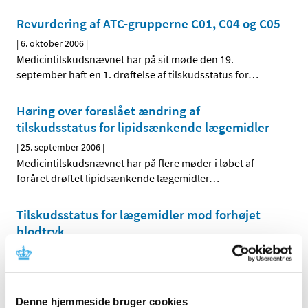
Revurdering af ATC-grupperne C01, C04 og C05
|
6. oktober 2006
|
Medicintilskudsnævnet har på sit møde den 19.
september haft en 1. drøftelse af tilskudsstatus for
…
Høring over foreslået ændring af
tilskudsstatus for lipidsænkende lægemidler
|
25. september 2006
|
Medicintilskudsnævnet har på flere møder i løbet af
foråret drøftet lipidsænkende lægemidler
…
Tilskudsstatus for lægemidler mod forhøjet
blodtryk
|
4. juli 2006
|
Lægemiddelstyrelsen skrev den 6. marts 2006 til en
række videnskabelige selskaber for at få afklaret en
…
Denne hjemmeside bruger cookies