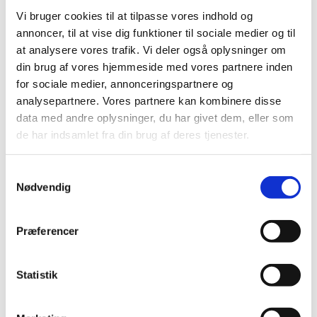
Revurdering af de resterende undergrupper i
Vi bruger cookies til at tilpasse vores indhold og
ATC-gruppe C
annoncer, til at vise dig funktioner til sociale medier og til
|
4. juli 2006
|
at analysere vores trafik. Vi deler også oplysninger om
Lægemiddelstyrelsen har tidligere informeret
din brug af vores hjemmeside med vores partnere inden
virksomheder og en række videnskabelige selskaber
…
for sociale medier, annonceringspartnere og
analysepartnere. Vores partnere kan kombinere disse
Brev til videnskabelige selskaber om
data med andre oplysninger, du har givet dem, eller som
blodtryksbehandling
de har indsamlet fra din brug af deres tjenester.
|
7. marts 2006
|
Som et led i arbejdet med revurdering af lægemidlers
Samtykkevalg
tilskudsstatus er Lægemiddelstyrelsen begyndt at se på
…
Nødvendig
Præferencer
Alle (2506)
TID
Statistik
2026 (84)
2025 (158)