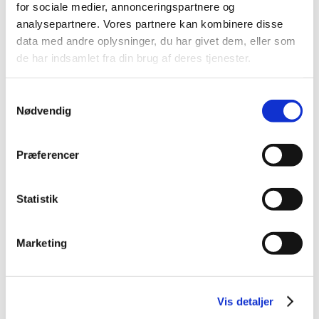
for sociale medier, annonceringspartnere og
2026 (84)
analysepartnere. Vores partnere kan kombinere disse
2025 (158)
data med andre oplysninger, du har givet dem, eller som
2024 (224)
de har indsamlet fra din brug af deres tjenester.
2023 (195)
Samtykkevalg
2022 (197)
Nødvendig
2021 (516)
2020 (263)
Præferencer
2019 (159)
2018 (150)
2017 (167)
Statistik
2016 (167)
2015 (33)
Marketing
2014 (44)
2013 (49)
2012 (44)
Vis detaljer
december (2)