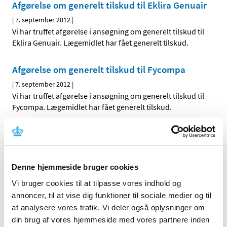
Afgørelse om generelt tilskud til Eklira Genuair
|
7. september 2012
|
Vi har truffet afgørelse i ansøgning om generelt tilskud til
Eklira Genuair. Lægemidlet har fået generelt tilskud.
Afgørelse om generelt tilskud til Fycompa
|
7. september 2012
|
Vi har truffet afgørelse i ansøgning om generelt tilskud til
Fycompa. Lægemidlet har fået generelt tilskud.
Afgørelse om generelt tilskud til Hydromed
|
6. september 2012
|
Vi har truffet afgørelse i ansøgningen om generelt tilskud
Denne hjemmeside bruger cookies
til Hydromed. Lægemidlet har fået generelt tilskud fra
…
Vi bruger cookies til at tilpasse vores indhold og
annoncer, til at vise dig funktioner til sociale medier og til
Alle (2506)
at analysere vores trafik. Vi deler også oplysninger om
din brug af vores hjemmeside med vores partnere inden
TID