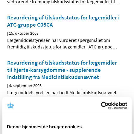
vedrørende fremtidig tilskudsstatus for lægemidler til
…
Revurdering af tilskudsstatus for lægemidler i
ATC-gruppe C08CA
|
15. oktober 2008
|
Lægemiddelstyrelsen har vurderet spørgsmålet om
fremtidig tilskudsstatus for lægemidler i ATC-gruppe
…
Revurdering af tilskudsstatus for lægemidler
til hjerte-karsygdomme - supplerende
indstilling fra Medicintilskudsnævnet
|
4. september 2008
|
Lægemiddelstyrelsen har bedt Medicintilskudsnævnet
om at revurdere tilskudsstatus for lægemidler, der er
…
Høringssvar på Medicintilskudsnævnets
indstilling om fremtidig tilskudsstatus for
Denne hjemmeside bruger cookies
lægemidler til hjerte-karsygdomme