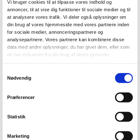
Vi bruger cookies til at tilpasse vores indhold og
|
3. juli 2008
|
annoncer, til at vise dig funktioner til sociale medier og til
Medicintilskudsnævnets indstilling vedrørende fremtidig
at analysere vores trafik. Vi deler også oplysninger om
tilskudsstatus for lægemidler til hjerte-karsygdomme i
…
din brug af vores hjemmeside med vores partnere inden
for sociale medier, annonceringspartnere og
Revurdering af tilskudsstatus for lægemidler
analysepartnere. Vores partnere kan kombinere disse
til hjerte-karsygdomme i ATC-grupperne C02,
data med andre oplysninger, du har givet dem, eller som
C03, C07, C08 og C09
de har indsamlet fra din brug af deres tjenester.
|
30. januar 2008
|
Medicintilskudsnævnet har på Lægemiddelstyrelsens
Samtykkevalg
foranledning revurderet tilskudsstatus for lægemidler,
…
Nødvendig
Alle (2506)
Præferencer
TID
2026 (84)
Statistik
2025 (158)
2024 (224)
Marketing