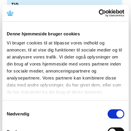
TID
2026 (84)
2025 (158)
2024 (224)
Denne hjemmeside bruger cookies
2023 (195)
Vi bruger cookies til at tilpasse vores indhold og
2022 (197)
annoncer, til at vise dig funktioner til sociale medier og til
2021 (516)
at analysere vores trafik. Vi deler også oplysninger om
2020 (263)
din brug af vores hjemmeside med vores partnere inden
2019 (159)
for sociale medier, annonceringspartnere og
analysepartnere. Vores partnere kan kombinere disse
2018 (150)
data med andre oplysninger, du har givet dem, eller som
2017 (167)
de har indsamlet fra din brug af deres tjenester.
2016 (167)
2015 (33)
Samtykkevalg
2014 (44)
Nødvendig
2013 (49)
december (4)