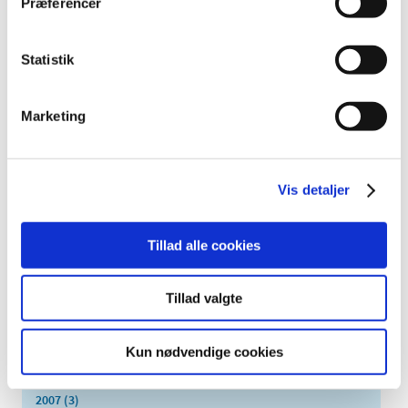
Præferencer
november (5)
oktober (3)
september (6)
Statistik
august (2)
juli (2)
Marketing
juni (2)
maj (3)
april (6)
Vis detaljer
marts (10)
februar (4)
Tillad alle cookies
januar (2)
2012 (44)
2011 (13)
Tillad valgte
2010 (7)
2009 (14)
Kun nødvendige cookies
2008 (8)
2007 (3)