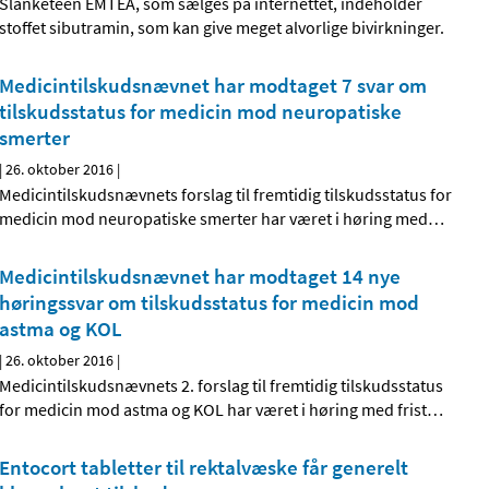
Slanketeen EMTEA, som sælges på internettet, indeholder
stoffet sibutramin, som kan give meget alvorlige bivirkninger.
Medicintilskudsnævnet har modtaget 7 svar om
tilskudsstatus for medicin mod neuropatiske
smerter
|
26. oktober 2016
|
Medicintilskudsnævnets forslag til fremtidig tilskudsstatus for
medicin mod neuropatiske smerter har været i høring med
…
Medicintilskudsnævnet har modtaget 14 nye
høringssvar om tilskudsstatus for medicin mod
astma og KOL
|
26. oktober 2016
|
Medicintilskudsnævnets 2. forslag til fremtidig tilskudsstatus
for medicin mod astma og KOL har været i høring med frist
…
Entocort tabletter til rektalvæske får generelt