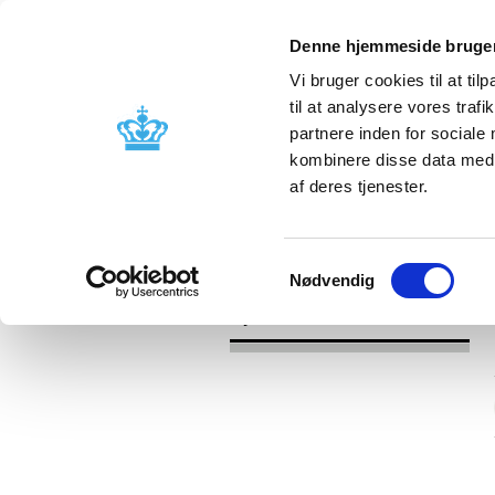
Denne hjemmeside bruger
Vi bruger cookies til at til
til at analysere vores tra
partnere inden for sociale
Godkendelse og
Bivirkninger
kombinere disse data med a
kontrol
produktinfo
af deres tjenester.
/
Nyheder
2016
Samtykkevalg
Nødvendig
Nyheder