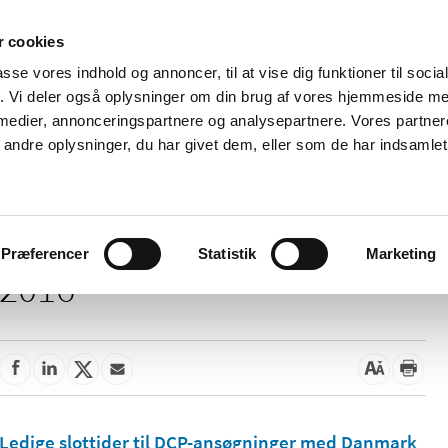
 cookies
passe vores indhold og annoncer, til at vise dig funktioner til soci
Nyheder
Om os
Kontakt
fik. Vi deler også oplysninger om din brug af vores hjemmeside m
 medier, annonceringspartnere og analysepartnere. Vores partne
 og
Tilskud og
Apoteker og salg af
Me
ndre oplysninger, du har givet dem, eller som de har indsamlet 
rmation
priser
medicin
ud
Præferencer
Statistik
Marketing
2016
Ledige slottider til DCP-ansøgninger med Danmark