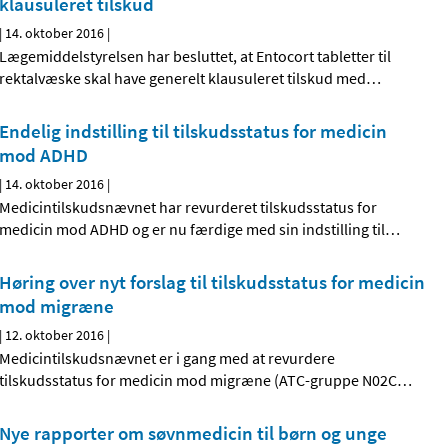
klausuleret tilskud
|
14. oktober 2016
|
Lægemiddelstyrelsen har besluttet, at Entocort tabletter til
rektalvæske skal have generelt klausuleret tilskud med
…
Endelig indstilling til tilskudsstatus for medicin
mod ADHD
|
14. oktober 2016
|
Medicintilskudsnævnet har revurderet tilskudsstatus for
medicin mod ADHD og er nu færdige med sin indstilling til
…
Høring over nyt forslag til tilskudsstatus for medicin
mod migræne
|
12. oktober 2016
|
Medicintilskudsnævnet er i gang med at revurdere
tilskudsstatus for medicin mod migræne (ATC-gruppe N02C
…
Nye rapporter om søvnmedicin til børn og unge