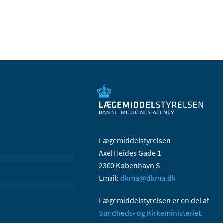
Lægemiddelstyrelsen
Axel Heides Gade 1
2300 København S
Email:
dkma@dkma.dk
Lægemiddelstyrelsen er en del af
Sundheds- og Kirkeministeriet.