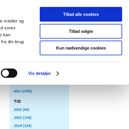
Tillad alle cookies
ale medier og
Udgivelser
Cookies
ed vores
Tillad valgte
re kan
dicinsk
Særlige
fra din brug
styr
produktområder
Kun nødvendige cookies
Vis detaljer
Alle (2506)
TID
2026 (84)
2025 (158)
2024 (224)