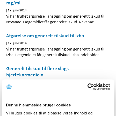
mg/ml
|
17. juni 2014
|
Vi har truffet afgørelse i ansøgning om generelt tilskud til
Nevanac. Lægemidlet får generelt tilskud. Nevanac
…
Afgørelse om generelt tilskud til Izba
|
17. juni 2014
|
Vi har truffet afgørelse i ansøgning om generelt tilskud til
Izba. Lægemidlet får generelt tilskud. Izba indeholder
…
Generelt tilskud til flere slags
hjertekarmedicin
|
12. juni 2014
|
Med virkning fra den 23. juni 2014 har vi besluttet at give
generelt tilskud til følgende hjertekarmedicin, der ikke
…
Denne hjemmeside bruger cookies
Afgørelse om generelt tilskud til Anoro
Vi bruger cookies til at tilpasse vores indhold og
|
6. juni 2014
|