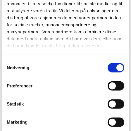
annoncer, til at vise dig funktioner til sociale medier og til
Vi har truffet afgørelse i ansøgning om generelt tilskud til
at analysere vores trafik. Vi deler også oplysninger om
Anoro. Lægemidlet får generelt tilskud.
din brug af vores hjemmeside med vores partnere inden
for sociale medier, annonceringspartnere og
analysepartnere. Vores partnere kan kombinere disse
Alle (2506)
data med andre oplysninger, du har givet dem, eller som
TID
de har indsamlet fra din brug af deres tjenester.
2026 (84)
2025 (158)
Samtykkevalg
2024 (224)
Nødvendig
2023 (195)
2022 (197)
Præferencer
2021 (516)
2020 (263)
Statistik
2019 (159)
2018 (150)
Marketing
2017 (167)