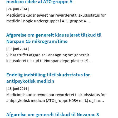
medicin i dele af ATC-gruppe A
|
24. juni 2014
|
Medicintilskudsnævnet har revurderet tilskudsstatus for
medicin i nogle undergrupper i ATC-gruppe A
…
Afgørelse om generelt klausuleret tilskud til
Norspan 15 mikrogram/time
|
19. juni 2014
|
Vi har truffet afgørelse i ansøgning om generelt
klausuleret tilskud til Norspan depotplaster 15
…
Endelig indstilling til tilskudsstatus for
antipsykotisk medicin
|
18. juni 2014
|
Medicintilskudsnævnet har revurderet tilskudsstatus for
antipsykotisk medicin (ATC-gruppe N05A m.fl.) og har
…
Afgørelse om generelt tilskud til Nevanac 3