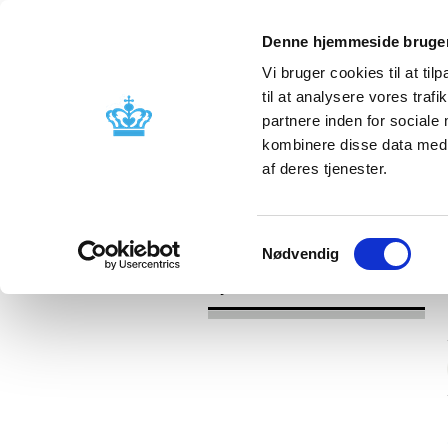
Denne hjemmeside bruger
Vi bruger cookies til at til
til at analysere vores tra
partnere inden for sociale
Godkendelse og
Bivirkninger
kombinere disse data med a
kontrol
produktinfo
af deres tjenester.
/
Nyheder
2016
Samtykkevalg
Nødvendig
Nyheder