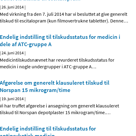
|
26. juni 2014
|
Med virkning fra den 7. juli 2014 har vi besluttet at give generelt
tilskud til escitalopram (kun filmovertrukne tabletter). Denne
…
Endelig indstilling til tilskudsstatus for medicin i
dele af ATC-gruppe A
|
24. juni 2014
|
Medicintilskudsnævnet har revurderet tilskudsstatus for
medicin i nogle undergrupper i ATC-gruppe A
…
Afgørelse om generelt klausuleret tilskud til
Norspan 15 mikrogram/time
|
19. juni 2014
|
Vi har truffet afgørelse i ansøgning om generelt klausuleret
tilskud til Norspan depotplaster 15 mikrogram/time.
…
Endelig indstilling til tilskudsstatus for
antipsykotisk medicin