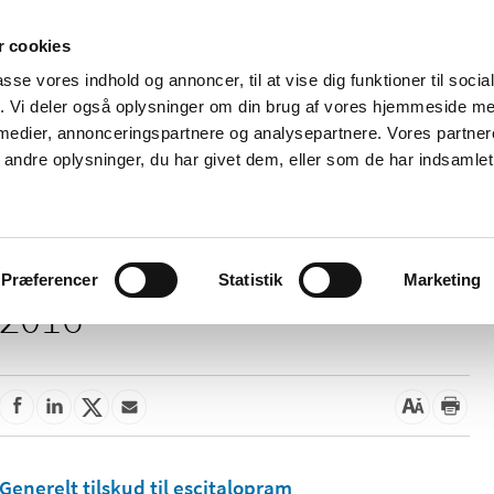
 cookies
passe vores indhold og annoncer, til at vise dig funktioner til soci
Nyheder
Om os
Kontakt
fik. Vi deler også oplysninger om din brug af vores hjemmeside m
 medier, annonceringspartnere og analysepartnere. Vores partne
 og
Tilskud og
Apoteker og salg af
Me
ndre oplysninger, du har givet dem, eller som de har indsamlet 
rmation
priser
medicin
ud
Præferencer
Statistik
Marketing
2016
Generelt tilskud til escitalopram