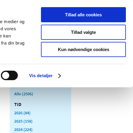
Tillad alle cookies
ale medier og
Udgivelser
Cookies
ed vores
Tillad valgte
re kan
dicinsk
Særlige
fra din brug
styr
produktområder
Kun nødvendige cookies
Vis detaljer
Alle (2506)
TID
2026 (84)
2025 (158)
2024 (224)