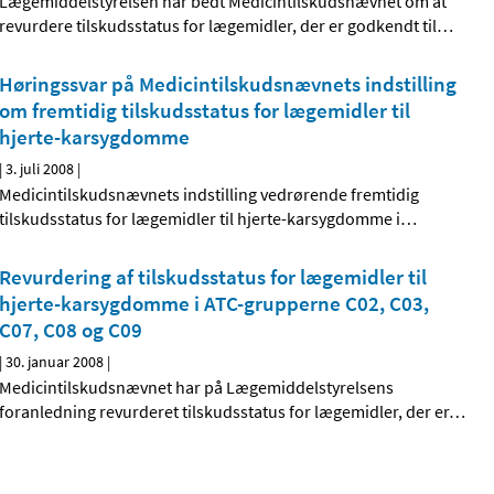
Lægemiddelstyrelsen har bedt Medicintilskudsnævnet om at
revurdere tilskudsstatus for lægemidler, der er godkendt til
…
Høringssvar på Medicintilskudsnævnets indstilling
om fremtidig tilskudsstatus for lægemidler til
hjerte-karsygdomme
|
3. juli 2008
|
Medicintilskudsnævnets indstilling vedrørende fremtidig
tilskudsstatus for lægemidler til hjerte-karsygdomme i
…
Revurdering af tilskudsstatus for lægemidler til
hjerte-karsygdomme i ATC-grupperne C02, C03,
C07, C08 og C09
|
30. januar 2008
|
Medicintilskudsnævnet har på Lægemiddelstyrelsens
foranledning revurderet tilskudsstatus for lægemidler, der er
…