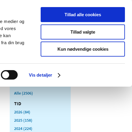
Tillad alle cookies
ale medier og
Udgivelser
Cookies
ed vores
Tillad valgte
re kan
dicinsk
Særlige
fra din brug
styr
produktområder
Kun nødvendige cookies
Vis detaljer
Alle (2506)
TID
2026 (84)
2025 (158)
2024 (224)