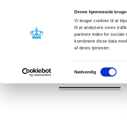
Denne hjemmeside bruger
Vi bruger cookies til at til
til at analysere vores tra
partnere inden for sociale
Godkendelse og
Bivirkninger
kombinere disse data med a
kontrol
produktinfo
af deres tjenester.
/
Nyheder
2016
Samtykkevalg
Nødvendig
Nyheder