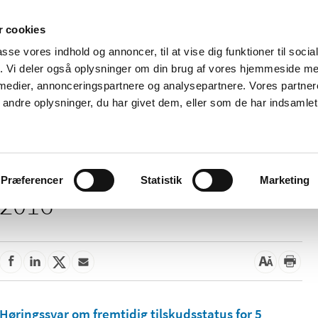
 cookies
passe vores indhold og annoncer, til at vise dig funktioner til soci
Nyheder
Om os
Kontakt
fik. Vi deler også oplysninger om din brug af vores hjemmeside m
 medier, annonceringspartnere og analysepartnere. Vores partne
 og
Tilskud og
Apoteker og salg af
Me
ndre oplysninger, du har givet dem, eller som de har indsamlet 
rmation
priser
medicin
ud
Præferencer
Statistik
Marketing
2016
Høringssvar om fremtidig tilskudsstatus for 5