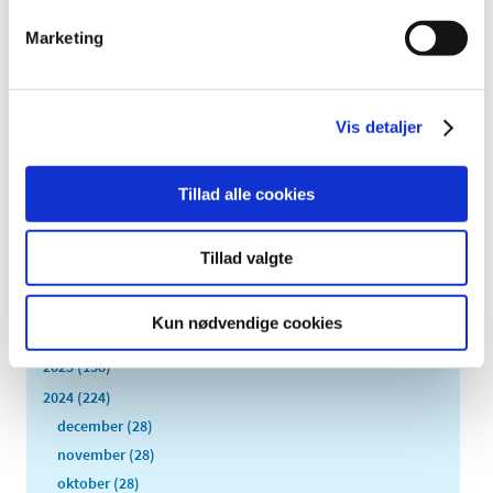
Marketing
Fortsat kontrol af virksomheders upload af
indlægssedler til Lægemiddelstyrelsens portal
DKMAnet
Vis detaljer
|
1. februar 2024
|
Lægemiddelstyrelsens laboratorium genoptager
kontrollen af, om der er uploadet læsbare
…
Tillad alle cookies
Tillad valgte
Alle (2506)
TID
Kun nødvendige cookies
2026 (84)
2025 (158)
2024 (224)
december (28)
november (28)
oktober (28)