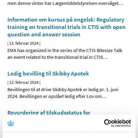
men denne vinter har Lægemiddelstyrelsen overvåget
…
Information om kursus på engelsk: Regulatory
training on transitional trials in CTIS with open
question and answer session
|
13. februar 2024
|
EMA has organized in the series of the CTIS Bitesize Talk
an event related to the transitional trial in CTIS
…
Ledig bevilling til Skibby Apotek
|
12. februar 2024
|
Bevillingen til at drive Skibby Apotek er ledig pr. 1. juni
2024. Bevillingen er opslået ledig efter Lov om
…
Revurdering af tilskudsstatus for
blodfortyndende medicin starter i foråret 2024
|
12. februar 2024
|
Medicintilskudsnævnet starter i foråret 2024 revurdering