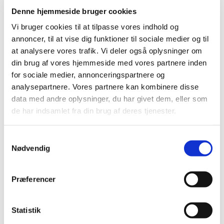
af tilskudsstatus for antitrombotisk medicin i
…
Denne hjemmeside bruger cookies
Vi bruger cookies til at tilpasse vores indhold og
Nyt nævn skal vurdere sundhedsapps
annoncer, til at vise dig funktioner til sociale medier og til
|
8. februar 2024
|
at analysere vores trafik. Vi deler også oplysninger om
Ny politisk aftale baner vej for etableringen af et Nævn for
din brug af vores hjemmeside med vores partnere inden
Sundhedsapps, der får til opgave at vurdere, om
…
for sociale medier, annonceringspartnere og
analysepartnere. Vores partnere kan kombinere disse
Bevilling til at drive Skørping Apotek
data med andre oplysninger, du har givet dem, eller som
de har indsamlet fra din brug af deres tjenester.
|
7. februar 2024
|
Lægemiddelstyrelsen har den 1. februar 2024 meddelt, at
Hanne Plet får bevilling til at drive Skørping Apotek. Der
…
Samtykkevalg
Nødvendig
Forsyningssituationen er normaliseret –
paracetamol stikpiller er tilbage i
Præferencer
detailhandlen
|
5. februar 2024
|
Statistik
Siden efteråret har der været leveringssvigt hos de
leverandører, der plejer at forsyne det danske marked
…