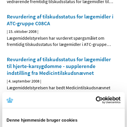
vedrørende fremtidig tilskudsstatus for lægemidler til
…
Revurdering af tilskudsstatus for lægemidler i
ATC-gruppe C08CA
|
15. oktober 2008
|
Lægemiddelstyrelsen har vurderet spørgsmålet om
fremtidig tilskudsstatus for lægemidler i ATC-gruppe
…
Revurdering af tilskudsstatus for lægemidler
til hjerte-karsygdomme - supplerende
indstilling fra Medicintilskudsnævnet
|
4. september 2008
|
Lægemiddelstyrelsen har bedt Medicintilskudsnævnet
om at revurdere tilskudsstatus for lægemidler, der er
…
Høringssvar på Medicintilskudsnævnets
indstilling om fremtidig tilskudsstatus for
Denne hjemmeside bruger cookies
lægemidler til hjerte-karsygdomme