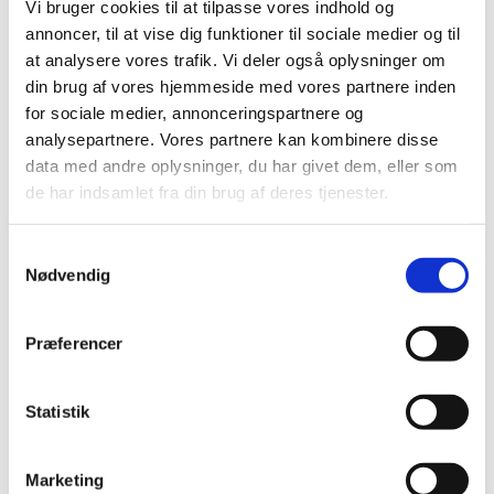
Vi bruger cookies til at tilpasse vores indhold og
|
3. juli 2008
|
annoncer, til at vise dig funktioner til sociale medier og til
Medicintilskudsnævnets indstilling vedrørende fremtidig
at analysere vores trafik. Vi deler også oplysninger om
tilskudsstatus for lægemidler til hjerte-karsygdomme i
…
din brug af vores hjemmeside med vores partnere inden
for sociale medier, annonceringspartnere og
Revurdering af tilskudsstatus for lægemidler
analysepartnere. Vores partnere kan kombinere disse
til hjerte-karsygdomme i ATC-grupperne C02,
data med andre oplysninger, du har givet dem, eller som
C03, C07, C08 og C09
de har indsamlet fra din brug af deres tjenester.
|
30. januar 2008
|
Medicintilskudsnævnet har på Lægemiddelstyrelsens
Samtykkevalg
foranledning revurderet tilskudsstatus for lægemidler,
…
Nødvendig
Alle (2506)
Præferencer
TID
2026 (84)
Statistik
2025 (158)
2024 (224)
Marketing