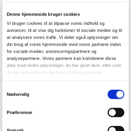
Enstilar® får generelt tilskud
Denne hjemmeside bruger cookies
|
9. maj 2016
|
Lægemiddelstyrelsen har besluttet, at Enstilar® skal have
Vi bruger cookies til at tilpasse vores indhold og
generelt tilskud. Enstilar® indeholder calcipotriol og
…
annoncer, til at vise dig funktioner til sociale medier og til
at analysere vores trafik. Vi deler også oplysninger om
Mangel på Lestid® (colestipol)
din brug af vores hjemmeside med vores partnere inden
for sociale medier, annonceringspartnere og
|
2. maj 2016
|
analysepartnere. Vores partnere kan kombinere disse
Virksomheden Pfizer har oplyst Lægemiddelstyrelsen, at
leveringen af Lestid® er blevet fremskyndet. Lestid® vil
…
data med andre oplysninger, du har givet dem, eller som
de har indsamlet fra din brug af deres tjenester.
Alle (2506)
Samtykkevalg
Nødvendig
TID
2026 (84)
Præferencer
2025 (158)
2024 (224)
2023 (195)
Statistik