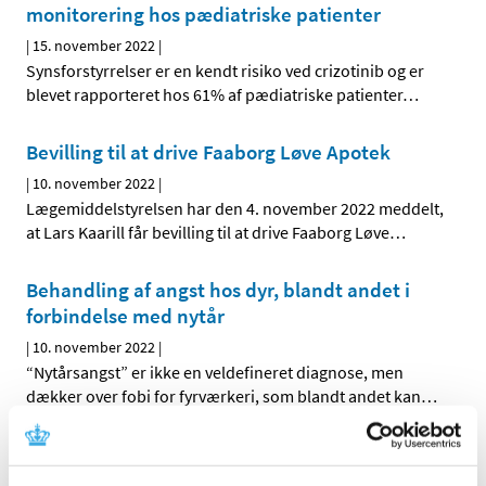
monitorering hos pædiatriske patienter
|
15. november 2022
|
Synsforstyrrelser er en kendt risiko ved crizotinib og er
blevet rapporteret hos 61% af pædiatriske patienter
…
Bevilling til at drive Faaborg Løve Apotek
|
10. november 2022
|
Lægemiddelstyrelsen har den 4. november 2022 meddelt,
at Lars Kaarill får bevilling til at drive Faaborg Løve
…
Behandling af angst hos dyr, blandt andet i
forbindelse med nytår
|
10. november 2022
|
“Nytårsangst” er ikke en veldefineret diagnose, men
dækker over fobi for fyrværkeri, som blandt andet kan
…
Skærpet anbefaling om monitorering af
gravide ved systemisk brug af NSAID (Non-