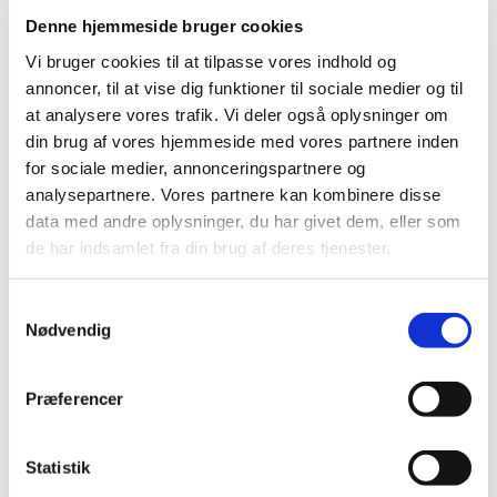
steroide antiinflammatoriske midler)
Denne hjemmeside bruger cookies
|
9. november 2022
|
Vi bruger cookies til at tilpasse vores indhold og
På baggrund af anbefaling fra den europæiske
annoncer, til at vise dig funktioner til sociale medier og til
bivirkningskomité PRAC har koordinationsgruppen for
…
at analysere vores trafik. Vi deler også oplysninger om
din brug af vores hjemmeside med vores partnere inden
Nomegestrolacetat* og chlormadinonacetat:
for sociale medier, annonceringspartnere og
Tiltag for at mindske risiko for meningeom
analysepartnere. Vores partnere kan kombinere disse
|
8. november 2022
|
data med andre oplysninger, du har givet dem, eller som
Der er en øget risiko for at udvikle meningeom (enkelt
de har indsamlet fra din brug af deres tjenester.
eller multiple) efter brug af chlormadinonacetat eller
…
Samtykkevalg
MedSafetyWeek: Vigtigt at være opmærksom
Nødvendig
på bivirkninger ved medicin
|
8. november 2022
|
Præferencer
Medicin, der sælges i Danmark, er sikker og velundersøgt
medicin. Alligevel kan medicin give uønskede
…
Statistik
Fra december 2022 skal alle sponsorer for