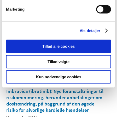
kliniske forsøg med lægemidler registreres i
Marketing
den europæiske database EudraVigilance for
fremover at kunne indberette alvorlige
…
|
4. november 2022
|
Vis detaljer
I forbindelse med overgangen til den nye EU-forordning
for kliniske forsøg med lægemidler vil det ved
…
Tillad alle cookies
Praksisændring for Lægemiddelstyrelsens
inspektioner
Tillad valgte
|
4. november 2022
|
Lægemiddelstyrelsen har påbegyndt implementering af
Kun nødvendige cookies
det elektroniske underskriftssystem (Penneo). Fra 1.
…
Imbruvica (ibrutinib): Nye foranstaltninger til
risikominimering, herunder anbefalinger om
dosisændring, på baggrund af den øgede
risiko for alvorlige kardielle hændelser