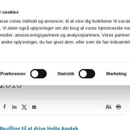
 cookies
passe vores indhold og annoncer, til at vise dig funktioner til soci
Nyheder
Om os
Kontakt
fik. Vi deler også oplysninger om din brug af vores hjemmeside m
 medier, annonceringspartnere og analysepartnere. Vores partne
 og
Tilskud og
Apoteker og salg af
Me
ndre oplysninger, du har givet dem, eller som de har indsamlet 
rmation
priser
medicin
ud
Præferencer
Statistik
Marketing
2016
Bevilling til at drive Holte Apotek