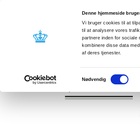
Denne hjemmeside bruger
Vi bruger cookies til at til
til at analysere vores tra
partnere inden for sociale
Godkendelse og
Bivirkninger
kombinere disse data med a
kontrol
produktinfo
af deres tjenester.
/
Nyheder
2016
Samtykkevalg
Nødvendig
Nyheder