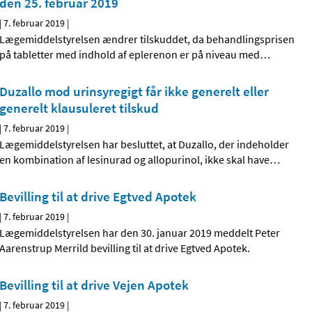
den 25. februar 2019
|
7. februar 2019
|
Lægemiddelstyrelsen ændrer tilskuddet, da behandlingsprisen
på tabletter med indhold af eplerenon er på niveau med
…
Duzallo mod urinsyregigt får ikke generelt eller
generelt klausuleret tilskud
|
7. februar 2019
|
Lægemiddelstyrelsen har besluttet, at Duzallo, der indeholder
en kombination af lesinurad og allopurinol, ikke skal have
…
Bevilling til at drive Egtved Apotek
|
7. februar 2019
|
Lægemiddelstyrelsen har den 30. januar 2019 meddelt Peter
Aarenstrup Merrild bevilling til at drive Egtved Apotek.
Bevilling til at drive Vejen Apotek
|
7. februar 2019
|