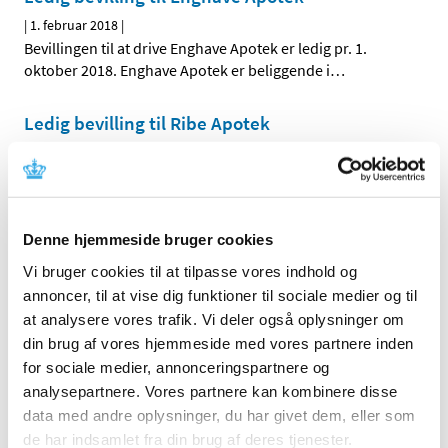
|
1. februar 2018
|
Bevillingen til at drive Enghave Apotek er ledig pr. 1.
oktober 2018. Enghave Apotek er beliggende i
…
Ledig bevilling til Ribe Apotek
|
1. februar 2018
|
Bevillingen til at drive Ribe Apotek er ledig pr. 1. oktober
2018. Ribe Apotek er beliggende i postnummer 6760.
Denne hjemmeside bruger cookies
Ledig bevilling til Galten Apotek
Vi bruger cookies til at tilpasse vores indhold og
|
1. februar 2018
|
annoncer, til at vise dig funktioner til sociale medier og til
Bevillingen til at drive Galten Apotek er ledig pr. 1. juli
at analysere vores trafik. Vi deler også oplysninger om
2018. Galten Apotek er beliggende i postnummer 8464.
din brug af vores hjemmeside med vores partnere inden
for sociale medier, annonceringspartnere og
Brexit - skift af referenceland fra
analysepartnere. Vores partnere kan kombinere disse
Storbritannien til Danmark
data med andre oplysninger, du har givet dem, eller som
|
1. februar 2018
|
de har indsamlet fra din brug af deres tjenester.