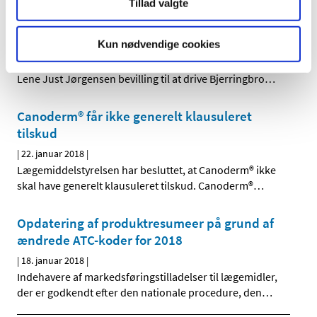
Tillad valgte
Bevilling til Bjerringbro Apotek
Kun nødvendige cookies
|
23. januar 2018
|
Lægemiddelstyrelsen har den 19. januar 2018 meddelt
Lene Just Jørgensen bevilling til at drive Bjerringbro
…
Canoderm® får ikke generelt klausuleret
tilskud
|
22. januar 2018
|
Lægemiddelstyrelsen har besluttet, at Canoderm® ikke
skal have generelt klausuleret tilskud. Canoderm®
…
Opdatering af produktresumeer på grund af
ændrede ATC-koder for 2018
|
18. januar 2018
|
Indehavere af markedsføringstilladelser til lægemidler,
der er godkendt efter den nationale procedure, den
…