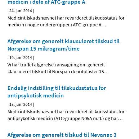
medicin i dele af ATC-gruppe A
|
24. juni 2014
|
Medicintilskudsnævnet har revurderet tilskudsstatus for
medicin i nogle undergrupper i ATC-gruppe A
…
Afgørelse om generelt klausuleret tilskud til
Norspan 15 mikrogram/time
|
19. juni 2014
|
Vi har truffet afgørelse i ansøgning om generelt
klausuleret tilskud til Norspan depotplaster 15
…
Endelig indstilling til tilskudsstatus for
antipsykotisk medicin
|
18. juni 2014
|
Medicintilskudsnævnet har revurderet tilskudsstatus for
antipsykotisk medicin (ATC-gruppe N05A m.fl.) og har
…
Afgørelse om generelt tilskud til Nevanac 3