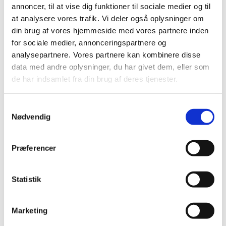
annoncer, til at vise dig funktioner til sociale medier og til
Vi har truffet afgørelse i ansøgning om generelt tilskud til
at analysere vores trafik. Vi deler også oplysninger om
Anoro. Lægemidlet får generelt tilskud.
din brug af vores hjemmeside med vores partnere inden
for sociale medier, annonceringspartnere og
analysepartnere. Vores partnere kan kombinere disse
Alle (2506)
data med andre oplysninger, du har givet dem, eller som
TID
de har indsamlet fra din brug af deres tjenester.
2026 (84)
2025 (158)
Samtykkevalg
2024 (224)
Nødvendig
2023 (195)
2022 (197)
Præferencer
2021 (516)
2020 (263)
Statistik
2019 (159)
2018 (150)
Marketing
2017 (167)