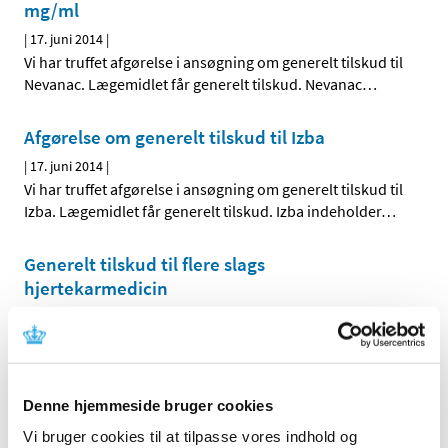
mg/ml
|
17. juni 2014
|
Vi har truffet afgørelse i ansøgning om generelt tilskud til
Nevanac. Lægemidlet får generelt tilskud. Nevanac
…
Afgørelse om generelt tilskud til Izba
|
17. juni 2014
|
Vi har truffet afgørelse i ansøgning om generelt tilskud til
Izba. Lægemidlet får generelt tilskud. Izba indeholder
…
Generelt tilskud til flere slags
hjertekarmedicin
|
12. juni 2014
|
Med virkning fra den 23. juni 2014 har vi besluttet at give
generelt tilskud til følgende hjertekarmedicin, der ikke
…
Denne hjemmeside bruger cookies
Afgørelse om generelt tilskud til Anoro
Vi bruger cookies til at tilpasse vores indhold og
|
6. juni 2014
|