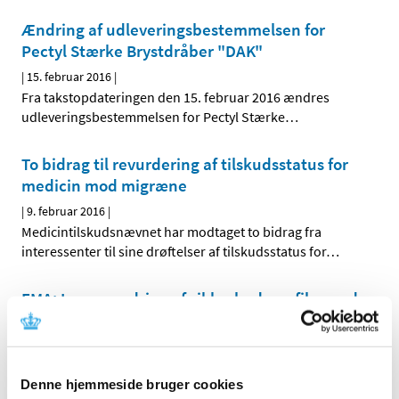
Ændring af udleveringsbestemmelsen for
Pectyl Stærke Brystdråber "DAK"
|
15. februar 2016
|
Fra takstopdateringen den 15. februar 2016 ændres
udleveringsbestemmelsen for Pectyl Stærke
…
To bidrag til revurdering af tilskudsstatus for
medicin mod migræne
|
9. februar 2016
|
Medicintilskudsnævnet har modtaget to bidrag fra
interessenter til sine drøftelser af tilskudsstatus for
…
EMA: Ingen ændring af sikkerhedsprofilen ved
Gardasil
|
8. februar 2016
|
Det Europæiske Lægemiddelagentur (EMA) har netop
Denne hjemmeside bruger cookies
afsluttet den årlige rutinemæssige
…