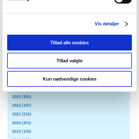
brusetabletter
|
1. februar 2016
|
Virksomheden Actavis A/S har meddelt
Vis detaljer
Lægemiddelstyrelsen, at der er problemer med at
…
Tillad alle cookies
Alle (2506)
Tillad valgte
TID
2026 (84)
Kun nødvendige cookies
2025 (158)
2024 (224)
2023 (195)
2022 (197)
2021 (516)
2020 (263)
2019 (159)