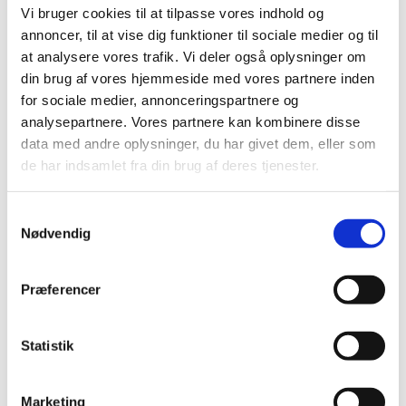
Vi bruger cookies til at tilpasse vores indhold og
Pulje til forskning i bivirkninger ved HPV-
annoncer, til at vise dig funktioner til sociale medier og til
vaccination
at analysere vores trafik. Vi deler også oplysninger om
din brug af vores hjemmeside med vores partnere inden
|
4. februar 2016
|
for sociale medier, annonceringspartnere og
Folketinget (satspuljepartierne) har afsat 7 mio. kr. til
analysepartnere. Vores partnere kan kombinere disse
forskning i bivirkninger ved HPV-vaccination. Frist for
…
data med andre oplysninger, du har givet dem, eller som
de har indsamlet fra din brug af deres tjenester.
Liste over biologiske lægemidler opdateret
|
3. februar 2016
|
Samtykkevalg
Lægemiddelstyrelsen har tilføjet fem nye lægemidler til
Nødvendig
listen over biologiske og biosimilære lægemidler.
Bevilling til Vejle Sct. Thomas Apotek
Præferencer
|
2. februar 2016
|
Lægemiddelstyrelsen har den 25. januar 2016 meddelt
Statistik
Thomas Croft Buck bevilling til at drive Vejle Sct.
…
Forsyningsvanskeligheder på Antabus 400 mg
Marketing