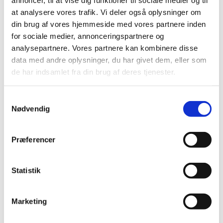
at analysere vores trafik. Vi deler også oplysninger om
Ledig bevilling til Egtved Apotek
din brug af vores hjemmeside med vores partnere inden
for sociale medier, annonceringspartnere og
|
3. oktober 2018
|
analysepartnere. Vores partnere kan kombinere disse
Bevillingen til at drive Egtved Apotek er ledig pr. 1. april
data med andre oplysninger, du har givet dem, eller som
2019.
de har indsamlet fra din brug af deres tjenester.
Hypotron mod lavt blodtryk får ikke generelt
eller generelt klausuleret tilskud
Samtykkevalg
Nødvendig
|
3. oktober 2018
|
Lægemiddelstyrelsen har besluttet, at Hypotron, der
indeholder midodrin og bruges til behandling af for
…
Præferencer
Ledig bevilling til Haderslev Løve Apotek
Statistik
|
3. oktober 2018
|
Bevillingen til at drive Haderslev Løve Apotek er ledig pr.
1. april 2019.
Marketing