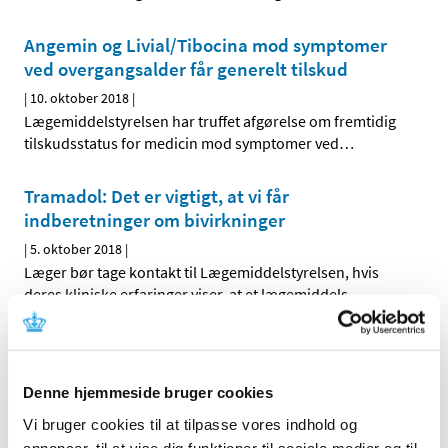
Angemin og Livial/Tibocina mod symptomer
ved overgangsalder får generelt tilskud
|
10. oktober 2018
|
Lægemiddelstyrelsen har truffet afgørelse om fremtidig
tilskudsstatus for medicin mod symptomer ved
…
Tramadol: Det er vigtigt, at vi får
indberetninger om bivirkninger
|
5. oktober 2018
|
Læger bør tage kontakt til Lægemiddelstyrelsen, hvis
deres kliniske erfaringer viser, at et lægemiddels
…
Fem mio. afsat til forskning på
stofskifteområdet
Denne hjemmeside bruger cookies
|
4. oktober 2018
|
Der er afsat fem mio. kr. til forskning i medicinsk
Vi bruger cookies til at tilpasse vores indhold og
behandling af patienter med lavt stofskifte.
…
annoncer, til at vise dig funktioner til sociale medier og til