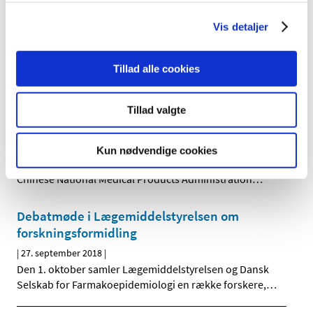
Taflotan i flaske mod grøn stær (forhøjet tryk i
øjet) får generelt tilskud
Vis detaljer
|
3. oktober 2018
|
Lægemiddelstyrelsen har besluttet, at Taflotan i flaske
Tillad alle cookies
(uden konserveringsmiddel) skal have generelt tilskud.
…
Kinesisk lægemiddelmyndighed gæster
Tillad valgte
Danmark
|
27. september 2018
|
Kun nødvendige cookies
En delegation fra Centre for Drug Evaluation under
Chinese National Medical Products Administration
…
Debatmøde i Lægemiddelstyrelsen om
forskningsformidling
|
27. september 2018
|
Den 1. oktober samler Lægemiddelstyrelsen og Dansk
Selskab for Farmakoepidemiologi en række forskere,
…