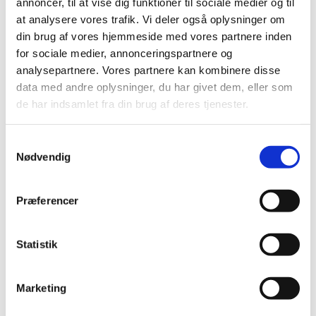
annoncer, til at vise dig funktioner til sociale medier og til
En ny blanket til tilbagekaldelse af et lægemiddel findes
at analysere vores trafik. Vi deler også oplysninger om
nu på Lægemiddelstyrelsen hjemmeside.
din brug af vores hjemmeside med vores partnere inden
for sociale medier, annonceringspartnere og
Tilskudsstatus for prolaktinhæmmende,
analysepartnere. Vores partnere kan kombinere disse
androgene og antiandrogene lægemidler
data med andre oplysninger, du har givet dem, eller som
de har indsamlet fra din brug af deres tjenester.
|
1. juli 2019
|
Medicintilskudsnævnet har revurderet tilskudsstatus for
medicin til ammestop, forhøjet indhold af prolaktin i
…
Samtykkevalg
Nødvendig
Ledig bevilling til Hammel Frijsenborg Apotek
|
1. juli 2019
|
Præferencer
Bevillingen til at drive Hammel Frijsenborg Apotek er
ledig pr. 1. januar 2020.
Statistik
Genordination af visse typer medicin kan nu
ske på apoteket
Marketing
|
1. juli 2019
|