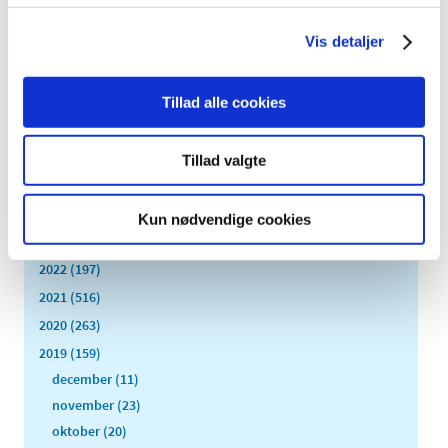
I dag træder en ny ordning i kraft, der gør det muligt for
nogle patienter i fast behandling at få genordineret
…
Vis detaljer
Alle (2506)
Tillad alle cookies
TID
2026 (84)
Tillad valgte
2025 (158)
2024 (224)
Kun nødvendige cookies
2023 (195)
2022 (197)
2021 (516)
2020 (263)
2019 (159)
december (11)
november (23)
oktober (20)