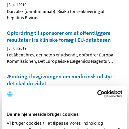
|
3. juli 2019
|
Darzalex (daratumumab): Risiko for reaktivering af
hepatitis B-virus
Opfordring til sponsorer om at offentliggøre
resultater fra kliniske forsøg i EU-databasen
|
3. juli 2019
|
I et åbent brev, der netop er udsendt, opfordrer Europa-
Kommissionen, Det Europæiske Lægemiddelagentur
…
Ændring i lovgivningen om medicinsk udstyr -
det skal du vide!
|
2. juli 2019
|
To nye europæiske forordninger erstatter de tre
eksisterende direktiver. De to nye forordninger skal
…
Denne hjemmeside bruger cookies
Ny blanket til tilbagekaldelsesbrev
Vi bruger cookies til at tilpasse vores indhold og
|
2. juli 2019
|