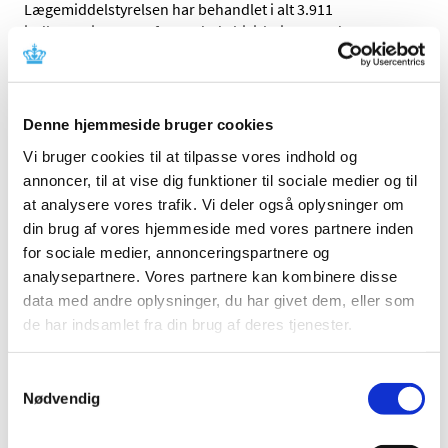
Lægemiddelstyrelsen har behandlet i alt 3.911
indberetninger om formodede bivirkninger ved
…
Status på behandlede indberetninger om
formodede bivirkninger ved Spikevax
Denne hjemmeside bruger cookies
(Moderna), uge 38
Vi bruger cookies til at tilpasse vores indhold og
|
23. september 2021
|
annoncer, til at vise dig funktioner til sociale medier og til
Lægemiddelstyrelsen har behandlet i alt 3.968
at analysere vores trafik. Vi deler også oplysninger om
indberetninger om formodede bivirkninger ved
…
din brug af vores hjemmeside med vores partnere inden
for sociale medier, annonceringspartnere og
Status på behandlede indberetninger om
analysepartnere. Vores partnere kan kombinere disse
formodede bivirkninger ved Comirnaty
data med andre oplysninger, du har givet dem, eller som
(Pfizer/BioNTech), uge 38
de har indsamlet fra din brug af deres tjenester.
|
23. september 2021
|
Lægemiddelstyrelsen har behandlet i alt 8.984
Samtykkevalg
indberetninger om formodede bivirkninger ved
…
Nødvendig
Forsyningsvanskeligheder for Nobivac Myxo-