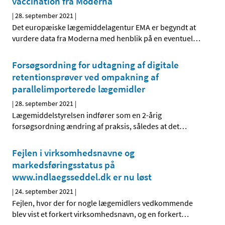
vaccination fra Moderna
|
28. september 2021
|
Det europæiske lægemiddelagentur EMA er begyndt at
vurdere data fra Moderna med henblik på en eventuel
…
Forsøgsordning for udtagning af digitale
retentionsprøver ved ompakning af
parallelimporterede lægemidler
|
28. september 2021
|
Lægemiddelstyrelsen indfører som en 2-årig
forsøgsordning ændring af praksis, således at det
…
Fejlen i virksomhedsnavne og
markedsføringsstatus på
www.indlaegsseddel.dk er nu løst
|
24. september 2021
|
Fejlen, hvor der for nogle lægemidlers vedkommende
blev vist et forkert virksomhedsnavn, og en forkert
…