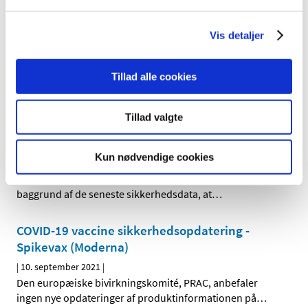
COVID-19 Vaccine sikkerhedsopdatering -
Vis detaljer
Janssen vaccinen (Johnson & Johnson)
|
10. september 2021
|
Den europæiske bivirkningskomité, PRAC, anbefaler på
Tillad alle cookies
baggrund af de seneste sikkerhedsdata, at
…
Tillad valgte
COVID-19 vaccine sikkerhedsopdatering -
Vaxzevria (AstraZeneca )
Kun nødvendige cookies
|
10. september 2021
|
Den europæiske bivirkningskomité, PRAC, anbefaler på
baggrund af de seneste sikkerhedsdata, at
…
COVID-19 vaccine sikkerhedsopdatering -
Spikevax (Moderna)
|
10. september 2021
|
Den europæiske bivirkningskomité, PRAC, anbefaler
ingen nye opdateringer af produktinformationen på
…