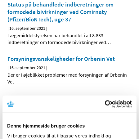
Status på behandlede indberetninger om
formodede bivirkninger ved Comirnaty
(Pfizer/BioNTech), uge 37
|
16. september 2021
|
Lægemiddelstyrelsen har behandlet i alt 8.833
indberetninger om formodede bivirkninger ved
…
Forsyningsvanskeligheder for Orbenin Vet
|
16. september 2021
|
Der er i øjeblikket problemer med forsyningen af Orbenin
Vet
Forsyningsvanskeligheder for Carepen VET
|
16. september 2021
|
Der er i øjeblikket problemer med forsyningen af Carepen
Vet
Denne hjemmeside bruger cookies
Vi bruger cookies til at tilpasse vores indhold og
Forsyningsvanskeligheder for Flolan