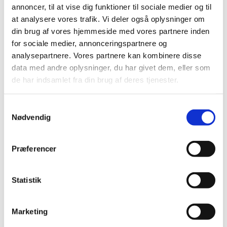
annoncer, til at vise dig funktioner til sociale medier og til
|
14. september 2021
|
at analysere vores trafik. Vi deler også oplysninger om
Der er i øjeblikket problemer med forsyningen af Flolan,
din brug af vores hjemmeside med vores partnere inden
500 mikrogram, pulver og solvens til infusionsvæske,
…
for sociale medier, annonceringspartnere og
analysepartnere. Vores partnere kan kombinere disse
Forsyningsvanskeligheder for Previcox
data med andre oplysninger, du har givet dem, eller som
|
14. september 2021
|
de har indsamlet fra din brug af deres tjenester.
Der er i øjeblikket problemer med forsyningen af
Previcox, tyggetabletter 57 mg (60 stk.) fra Boehringer
…
Samtykkevalg
Nødvendig
Forsyningsvanskeligheder for Xylocain
|
14. september 2021
|
Præferencer
Der er i øjeblikket problemer med forsyningen af Xylocain
Forsyningsvanskeligheder for Mysimba uge 37
Statistik
|
13. september 2021
|
Der er i øjeblikket problemer med forsyningen af
Marketing
Mysimba.