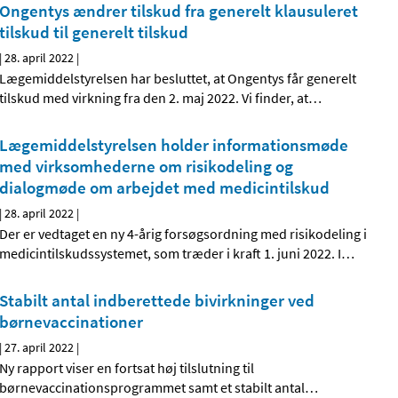
Ongentys ændrer tilskud fra generelt klausuleret
tilskud til generelt tilskud
|
28. april 2022
|
Lægemiddelstyrelsen har besluttet, at Ongentys får generelt
tilskud med virkning fra den 2. maj 2022. Vi finder, at
…
Lægemiddelstyrelsen holder informationsmøde
med virksomhederne om risikodeling og
dialogmøde om arbejdet med medicintilskud
|
28. april 2022
|
Der er vedtaget en ny 4-årig forsøgsordning med risikodeling i
medicintilskudssystemet, som træder i kraft 1. juni 2022. I
…
Stabilt antal indberettede bivirkninger ved
børnevaccinationer
|
27. april 2022
|
Ny rapport viser en fortsat høj tilslutning til
børnevaccinationsprogrammet samt et stabilt antal
…