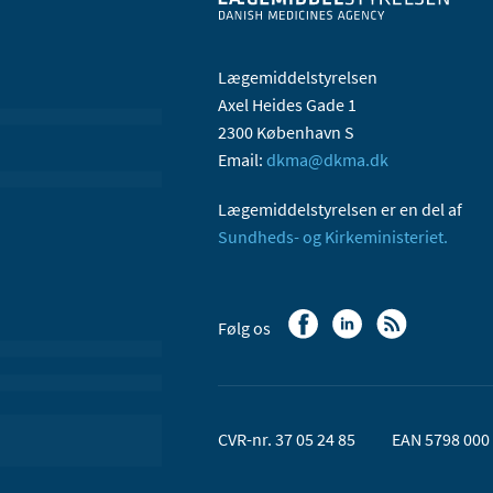
Lægemiddelstyrelsen
Axel Heides Gade 1
2300 København S
Email:
dkma@dkma.dk
Lægemiddelstyrelsen er en del af
Sundheds- og Kirkeministeriet.
Følg os
CVR-nr. 37 05 24 85
EAN 5798 000 