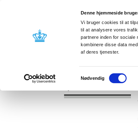
Denne hjemmeside bruger
Vi bruger cookies til at til
til at analysere vores tra
partnere inden for sociale
Godkendelse og
Bivirkninger
kombinere disse data med a
kontrol
produktinfo
af deres tjenester.
/
Nyheder
2017
Samtykkevalg
Nødvendig
Nyheder