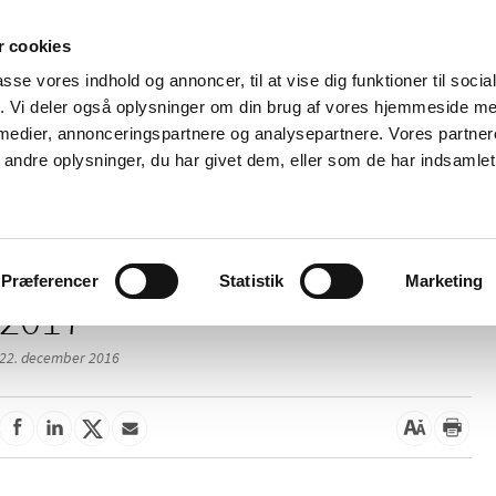
 cookies
passe vores indhold og annoncer, til at vise dig funktioner til soci
Nyheder
Om os
Kontakt
fik. Vi deler også oplysninger om din brug af vores hjemmeside m
 medier, annonceringspartnere og analysepartnere. Vores partne
 og
Tilskud og
Apoteker og salg af
Me
ndre oplysninger, du har givet dem, eller som de har indsamlet 
rmation
priser
medicin
ud
Præferencer
Statistik
Marketing
2017
22. december 2016