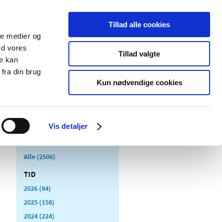
Tillad alle cookies
ale medier og
Udgivelser
Cookies
ed vores
Tillad valgte
re kan
dicinsk
Særlige
fra din brug
styr
produktområder
Kun nødvendige cookies
Vis detaljer
Alle (2506)
TID
2026 (84)
2025 (158)
2024 (224)