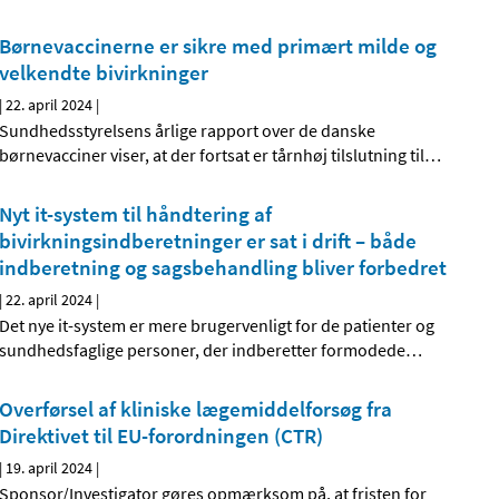
Børnevaccinerne er sikre med primært milde og
velkendte bivirkninger
|
22. april 2024
|
Sundhedsstyrelsens årlige rapport over de danske
børnevacciner viser, at der fortsat er tårnhøj tilslutning til
…
Nyt it-system til håndtering af
bivirkningsindberetninger er sat i drift – både
indberetning og sagsbehandling bliver forbedret
|
22. april 2024
|
Det nye it-system er mere brugervenligt for de patienter og
sundhedsfaglige personer, der indberetter formodede
…
Overførsel af kliniske lægemiddelforsøg fra
Direktivet til EU-forordningen (CTR)
|
19. april 2024
|
Sponsor/Investigator gøres opmærksom på, at fristen for