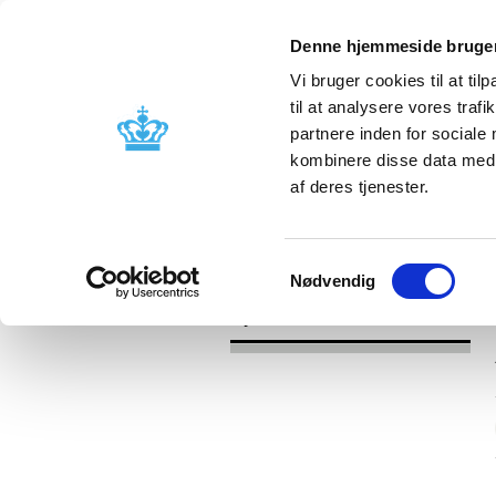
Denne hjemmeside bruger
Vi bruger cookies til at til
til at analysere vores tra
partnere inden for sociale
Godkendelse og
Bivirkninger
kombinere disse data med a
kontrol
produktinfo
af deres tjenester.
/
Nyheder
2017
Samtykkevalg
Nødvendig
Nyheder