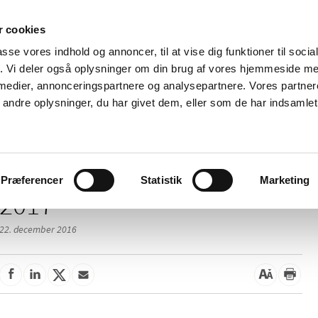
 cookies
passe vores indhold og annoncer, til at vise dig funktioner til soci
Nyheder
Om os
Kontakt
fik. Vi deler også oplysninger om din brug af vores hjemmeside m
 medier, annonceringspartnere og analysepartnere. Vores partne
 og
Tilskud og
Apoteker og salg af
Me
ndre oplysninger, du har givet dem, eller som de har indsamlet 
rmation
priser
medicin
ud
Præferencer
Statistik
Marketing
2017
22. december 2016