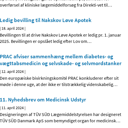
overførsel af kliniske lægemiddelforsøg fra Direkti-vet til
…
Ledig bevilling til Nakskov Løve Apotek
|
18. april 2024
|
Bevillingen til at drive Nakskov Løve Apotek er ledig pr. 1. januar
2025. Bevillingen er opslået ledig efter Lov om
…
PRAC afviser sammenhæng mellem diabetes- og
vægttabsmedicin og selvskade- og selvmordstanker
|
12. april 2024
|
Den europæiske bivirkningskomité PRAC konkluderer efter sit
møde i denne uge, at der ikke er tilstrækkelig videnskabelig
…
11. Nyhedsbrev om Medicinsk Udstyr
|
11. april 2024
|
Designeringen af TÜV SÜD Lægemiddelstyrelsen har designeret
TÜV SÜD Danmark ApS som bemyndiget organ for medicinsk
…