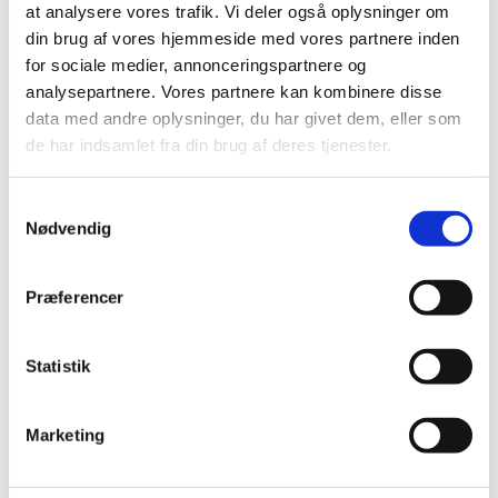
at analysere vores trafik. Vi deler også oplysninger om
din brug af vores hjemmeside med vores partnere inden
for sociale medier, annonceringspartnere og
Alle (2506)
analysepartnere. Vores partnere kan kombinere disse
TID
data med andre oplysninger, du har givet dem, eller som
2026 (84)
de har indsamlet fra din brug af deres tjenester.
2025 (158)
2024 (224)
Samtykkevalg
Nødvendig
2023 (195)
2022 (197)
2021 (516)
Præferencer
2020 (263)
2019 (159)
Statistik
2018 (150)
2017 (167)
Marketing
december (19)
november (19)