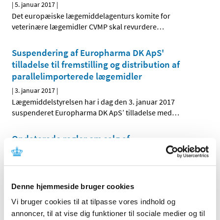
|
5. januar 2017
|
Det europæiske lægemiddelagenturs komite for
veterinære lægemidler CVMP skal revurdere
…
Suspendering af Europharma DK ApS'
tilladelse til fremstilling og distribution af
parallelimporterede lægemidler
|
3. januar 2017
|
Lægemiddelstyrelsen har i dag den 3. januar 2017
suspenderet Europharma DK ApS’ tilladelse med
…
Opdaterede regler om salg af
håndkøbslægemidler uden for apotek
|
2. januar 2017
|
Lægemiddelstyrelsen har opdateret bekendtgørelserne
Denne hjemmeside bruger cookies
om forhandling af håndkøbslægemidler uden for
…
Vi bruger cookies til at tilpasse vores indhold og
annoncer, til at vise dig funktioner til sociale medier og til
Forrige
1
7
8
9
…