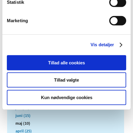
Statistik
2023 (195)
2022 (197)
2021 (516)
Marketing
2020 (263)
2019 (159)
Vis detaljer
2018 (150)
2017 (167)
2016 (167)
Tillad alle cookies
december (14)
november (11)
Tillad valgte
oktober (13)
september (9)
Kun nødvendige cookies
august (15)
juli (15)
juni (15)
maj (10)
april (25)