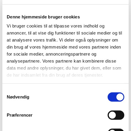
Enstilar® får generelt tilskud
Denne hjemmeside bruger cookies
|
9. maj 2016
|
Vi bruger cookies til at tilpasse vores indhold og
Lægemiddelstyrelsen har besluttet, at Enstilar® skal have
annoncer, til at vise dig funktioner til sociale medier og til
generelt tilskud. Enstilar® indeholder calcipotriol og
…
at analysere vores trafik. Vi deler også oplysninger om
din brug af vores hjemmeside med vores partnere inden
Mangel på Lestid® (colestipol)
for sociale medier, annonceringspartnere og
|
2. maj 2016
|
analysepartnere. Vores partnere kan kombinere disse
Virksomheden Pfizer har oplyst Lægemiddelstyrelsen, at
data med andre oplysninger, du har givet dem, eller som
leveringen af Lestid® er blevet fremskyndet. Lestid® vil
…
de har indsamlet fra din brug af deres tjenester.
Alle (2505)
Samtykkevalg
Nødvendig
TID
2026 (83)
Præferencer
2025 (158)
2024 (224)