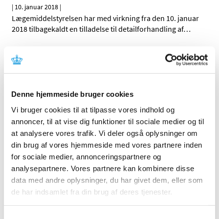
|
10. januar 2018
|
Lægemiddelstyrelsen har med virkning fra den 10. januar
2018 tilbagekaldt en tilladelse til detailforhandling af
…
Tjekkisk engrosforhandler lever ikke op til god
distributionspraksis for lægemidler
|
10. januar 2018
|
De tjekkiske sundhedsmyndigheder udstedte den 2.
Denne hjemmeside bruger cookies
januar 2018 en erklæring om, at leverandøren GALPEX
…
Vi bruger cookies til at tilpasse vores indhold og
annoncer, til at vise dig funktioner til sociale medier og til
Lægemiddelstyrelsens vurdering af nyt studie
at analysere vores trafik. Vi deler også oplysninger om
om brug af ibuprofen og risiko for ændring af
din brug af vores hjemmeside med vores partnere inden
hormonbalancen hos mænd
for sociale medier, annonceringspartnere og
|
9. januar 2018
|
analysepartnere. Vores partnere kan kombinere disse
Et nyt dansk-fransk studie, Ibuprofen alters human
data med andre oplysninger, du har givet dem, eller som
testicular physiology to produce a state of
…
de har indsamlet fra din brug af deres tjenester.
Innovair NEXThaler® får generelt tilskud
Samtykkevalg