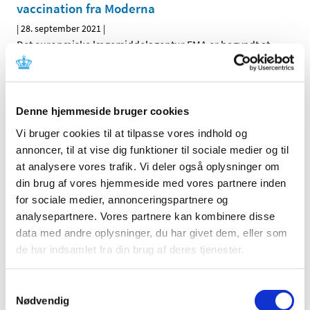
vaccination fra Moderna
|
28. september 2021
|
Det europæiske lægemiddelagentur EMA er begyndt at
vurdere data fra Moderna med henblik på en eventuel
…
Forsøgsordning for udtagning af digitale
retentionsprøver ved ompakning af
Denne hjemmeside bruger cookies
parallelimporterede lægemidler
Vi bruger cookies til at tilpasse vores indhold og
annoncer, til at vise dig funktioner til sociale medier og til
|
28. september 2021
|
Lægemiddelstyrelsen indfører som en 2-årig
at analysere vores trafik. Vi deler også oplysninger om
forsøgsordning ændring af praksis, således at det
…
din brug af vores hjemmeside med vores partnere inden
for sociale medier, annonceringspartnere og
Fejlen i virksomhedsnavne og
analysepartnere. Vores partnere kan kombinere disse
markedsføringsstatus på
data med andre oplysninger, du har givet dem, eller som
www.indlaegsseddel.dk er nu løst
de har indsamlet fra din brug af deres tjenester.
|
24. september 2021
|
Fejlen, hvor der for nogle lægemidlers vedkommende
Samtykkevalg
Nødvendig
blev vist et forkert virksomhedsnavn, og en forkert
…