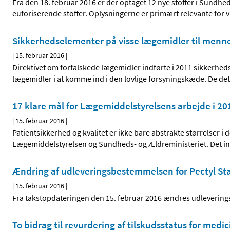
Fra den 18. februar 2016 er der optaget 12 nye stoffer i Sundhe
euforiserende stoffer. Oplysningerne er primært relevante for v
Sikkerhedselementer på visse lægemidler til menn
|
15. februar 2016
|
Direktivet om forfalskede lægemidler indførte i 2011 sikkerhed
lægemidler i at komme ind i den lovlige forsyningskæde. De detal
17 klare mål for Lægemiddelstyrelsens arbejde i 20
|
15. februar 2016
|
Patientsikkerhed og kvalitet er ikke bare abstrakte størrelser
Lægemiddelstyrelsen og Sundheds- og Ældreministeriet. Det i
Ændring af udleveringsbestemmelsen for Pectyl St
|
15. februar 2016
|
Fra takstopdateringen den 15. februar 2016 ændres udleverings
To bidrag til revurdering af tilskudsstatus for med