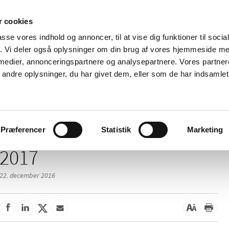
 cookies
passe vores indhold og annoncer, til at vise dig funktioner til soci
Nyheder
Om os
Kontakt
fik. Vi deler også oplysninger om din brug af vores hjemmeside m
 medier, annonceringspartnere og analysepartnere. Vores partne
 og
Tilskud og
Apoteker og salg af
Me
ndre oplysninger, du har givet dem, eller som de har indsamlet 
rmation
priser
medicin
ud
Præferencer
Statistik
Marketing
2017
22. december 2016