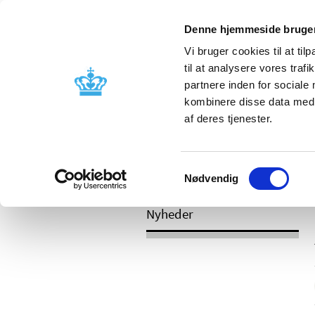
Mobil visning
Denne hjemmeside bruger
Vi bruger cookies til at til
til at analysere vores tra
partnere inden for sociale
Godkendelse og
Bivirkninger
kombinere disse data med a
kontrol
produktinfo
af deres tjenester.
Samtykkevalg
/
Nyheder
2017
Nødvendig
Nyheder