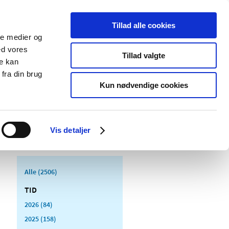
Tillad alle cookies
ale medier og
Udgivelser
Cookies
ed vores
Tillad valgte
re kan
dicinsk
Særlige
fra din brug
styr
produktområder
Kun nødvendige cookies
Vis detaljer
Alle (2506)
TID
2026 (84)
2025 (158)