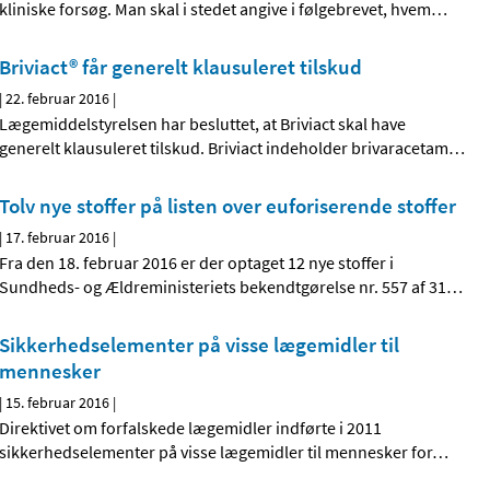
kliniske forsøg. Man skal i stedet angive i følgebrevet, hvem
…
Briviact® får generelt klausuleret tilskud
|
22. februar 2016
|
Lægemiddelstyrelsen har besluttet, at Briviact skal have
generelt klausuleret tilskud. Briviact indeholder brivaracetam
…
Tolv nye stoffer på listen over euforiserende stoffer
|
17. februar 2016
|
Fra den 18. februar 2016 er der optaget 12 nye stoffer i
Sundheds- og Ældreministeriets bekendtgørelse nr. 557 af 31
…
Sikkerhedselementer på visse lægemidler til
mennesker
|
15. februar 2016
|
Direktivet om forfalskede lægemidler indførte i 2011
sikkerhedselementer på visse lægemidler til mennesker for
…