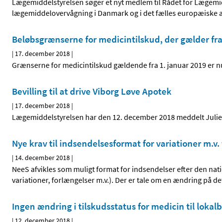
Lægemiddelstyrelsen søger et nyt medlem til Rådet for Lægemid
lægemiddelovervågning i Danmark og i det fælles europæiske 
Beløbsgrænserne for medicintilskud, der gælder fra
|
17. december 2018
|
Grænserne for medicintilskud gældende fra 1. januar 2019 er nu
Bevilling til at drive Viborg Løve Apotek
|
17. december 2018
|
Lægemiddelstyrelsen har den 12. december 2018 meddelt Julie Ma
Nye krav til indsendelsesformat for variationer m.v. 
|
14. december 2018
|
NeeS afvikles som muligt format for indsendelser efter den nat
variationer, forlængelser m.v.). Der er tale om en ændring på 
Ingen ændring i tilskudsstatus for medicin til loka
|
12. december 2018
|