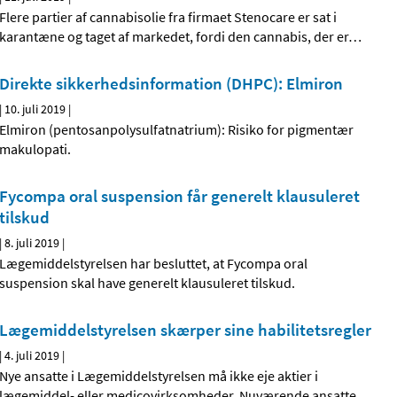
Flere partier af cannabisolie fra firmaet Stenocare er sat i
karantæne og taget af markedet, fordi den cannabis, der er
…
Direkte sikkerhedsinformation (DHPC): Elmiron
|
10. juli 2019
|
Elmiron (pentosanpolysulfatnatrium): Risiko for pigmentær
makulopati.
Fycompa oral suspension får generelt klausuleret
tilskud
|
8. juli 2019
|
Lægemiddelstyrelsen har besluttet, at Fycompa oral
suspension skal have generelt klausuleret tilskud.
Lægemiddelstyrelsen skærper sine habilitetsregler
|
4. juli 2019
|
Nye ansatte i Lægemiddelstyrelsen må ikke eje aktier i
lægemiddel- eller medicovirksomheder. Nuværende ansatte
…