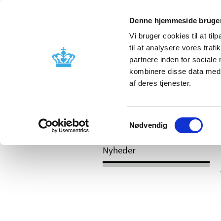
Mobil visning
Denne hjemmeside bruger
Vi bruger cookies til at til
til at analysere vores tra
partnere inden for sociale
Godkendelse og
Bivirkninger
kombinere disse data med a
kontrol
produktinfo
af deres tjenester.
Samtykkevalg
/
Nyheder
2017
Nødvendig
Nyheder