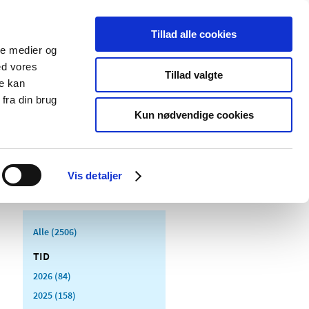
Tillad alle cookies
ale medier og
Udgivelser
Cookies
ed vores
Tillad valgte
re kan
dicinsk
Særlige
fra din brug
styr
produktområder
Kun nødvendige cookies
Vis detaljer
Alle (2506)
TID
2026 (84)
2025 (158)