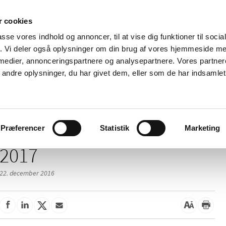
 cookies
passe vores indhold og annoncer, til at vise dig funktioner til soci
Nyheder
Om os
Kontakt
fik. Vi deler også oplysninger om din brug af vores hjemmeside m
 medier, annonceringspartnere og analysepartnere. Vores partne
 og
Tilskud og
Apoteker og salg af
Me
ndre oplysninger, du har givet dem, eller som de har indsamlet 
rmation
priser
medicin
ud
Præferencer
Statistik
Marketing
2017
22. december 2016