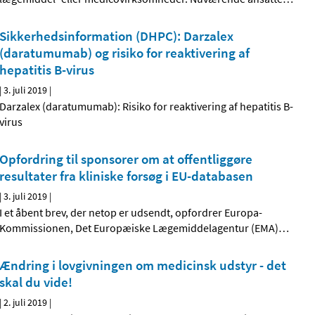
Sikkerhedsinformation (DHPC): Darzalex
(daratumumab) og risiko for reaktivering af
hepatitis B-virus
|
3. juli 2019
|
Darzalex (daratumumab): Risiko for reaktivering af hepatitis B-
virus
Opfordring til sponsorer om at offentliggøre
resultater fra kliniske forsøg i EU-databasen
|
3. juli 2019
|
I et åbent brev, der netop er udsendt, opfordrer Europa-
Kommissionen, Det Europæiske Lægemiddelagentur (EMA)
…
Ændring i lovgivningen om medicinsk udstyr - det
skal du vide!
|
2. juli 2019
|