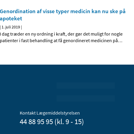
Genordination af visse typer medicin kan nu ske på
apoteket
|
1. juli 2019
|
I dag træder en ny ordning i kraft, der gør det muligt for nogle
patienter i fast behandling at få genordineret medicinen på
…
Kontakt Lægemiddelstyrelsen
44 88 95 95 (kl. 9 - 15)