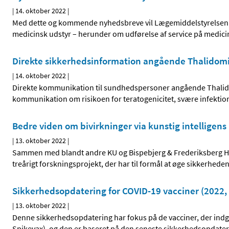
|
14. oktober 2022
|
Med dette og kommende nyhedsbreve vil Lægemiddelstyrelsen o
medicinsk udstyr – herunder om udførelse af service på medici
Direkte sikkerhedsinformation angående Thalidom
|
14. oktober 2022
|
Direkte kommunikation til sundhedspersoner angående Thalido
kommunikation om risikoen for teratogenicitet, svære infektioner
Bedre viden om bivirkninger via kunstig intelligens
|
13. oktober 2022
|
Sammen med blandt andre KU og Bispebjerg & Frederiksberg Ho
treårigt forskningsprojekt, der har til formål at øge sikkerhede
Sikkerhedsopdatering for COVID-19 vacciner (2022, 
|
13. oktober 2022
|
Denne sikkerhedsopdatering har fokus på de vacciner, der ind
Spikevax), og den er baseret på den seneste sikkerhedsopdate