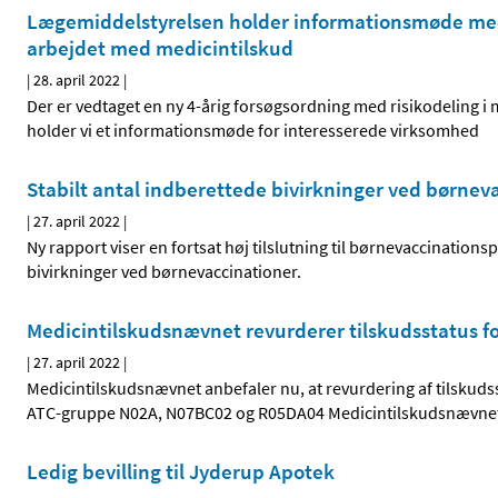
Lægemiddelstyrelsen holder informationsmøde me
arbejdet med medicintilskud
|
28. april 2022
|
Der er vedtaget en ny 4-årig forsøgsordning med risikodeling i m
holder vi et informationsmøde for interesserede virksomhed
Stabilt antal indberettede bivirkninger ved børnev
|
27. april 2022
|
Ny rapport viser en fortsat høj tilslutning til børnevaccinatio
bivirkninger ved børnevaccinationer.
Medicintilskudsnævnet revurderer tilskudsstatus for
|
27. april 2022
|
Medicintilskudsnævnet anbefaler nu, at revurdering af tilskudss
ATC-gruppe N02A, N07BC02 og R05DA04 Medicintilskudsnævne
Ledig bevilling til Jyderup Apotek