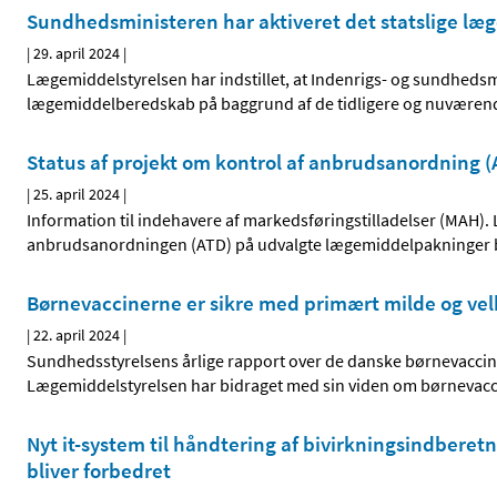
Sundhedsministeren har aktiveret det statslige læg
|
29. april 2024
|
Lægemiddelstyrelsen har indstillet, at Indenrigs- og sundhedsmi
lægemiddelberedskab på baggrund af de tidligere og nuværende k
Status af projekt om kontrol af anbrudsanordning
|
25. april 2024
|
Information til indehavere af markedsføringstilladelser (MAH).
anbrudsanordningen (ATD) på udvalgte lægemiddelpakninger bliv
Børnevaccinerne er sikre med primært milde og vel
|
22. april 2024
|
Sundhedsstyrelsens årlige rapport over de danske børnevacciner 
Lægemiddelstyrelsen har bidraget med sin viden om børnevaccine
Nyt it-system til håndtering af bivirkningsindberetn
bliver forbedret