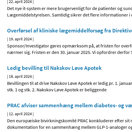
|
22. april 2024
|
Det nye it-system er mere brugervenligt for de patienter og sun
Lægemiddelstyrelsen. Samtidig sikrer det flere informationer i d
Overførsel af kliniske lægemiddelforsøg fra Direktiv
|
19. april 2024
|
Sponsor/Investigator gøres opmærksom på, at fristen for overfø
nærmer sig. Fristen er den 30. januar 2025. Vi opfordrer derfor 
Ledig bevilling til Nakskov Løve Apotek
|
18. april 2024
|
Bevillingen til at drive Nakskov Løve Apotek er ledig pr. 1. janu
stk. 1 og stk. 2. Nakskov Løve Apotek er beliggende
PRAC afviser sammenhæng mellem diabetes- og væg
|
12. april 2024
|
Den europæiske bivirkningskomité PRAC konkluderer efter sit mø
dokumentation for en sammenhæng mellem GLP-1-analoger og s