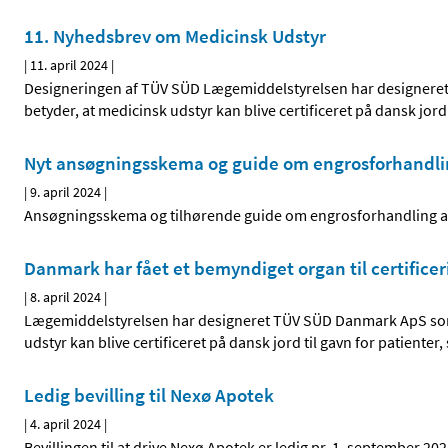
11. Nyhedsbrev om Medicinsk Udstyr
|
11. april 2024
|
Designeringen af TÜV SÜD Lægemiddelstyrelsen har designere
betyder, at medicinsk udstyr kan blive certificeret på dansk jord 
Nyt ansøgningsskema og guide om engrosforhandling
|
9. april 2024
|
Ansøgningsskema og tilhørende guide om engrosforhandling af
Danmark har fået et bemyndiget organ til certificer
|
8. april 2024
|
Lægemiddelstyrelsen har designeret TÜV SÜD Danmark ApS som 
udstyr kan blive certificeret på dansk jord til gavn for patien
Ledig bevilling til Nexø Apotek
|
4. april 2024
|
Bevillingen til at drive Nexø Apotek er ledig pr. 1. september 20