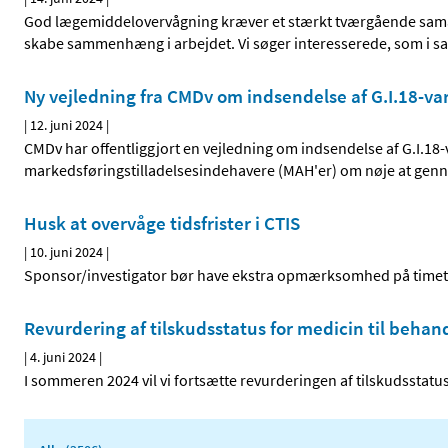
God lægemiddelovervågning kræver et stærkt tværgående samarb
skabe sammenhæng i arbejdet. Vi søger interesserede, som i s
Ny vejledning fra CMDv om indsendelse af G.I.18-va
|
12. juni 2024
|
CMDv har offentliggjort en vejledning om indsendelse af G.I.1
markedsføringstilladelsesindehavere (MAH'er) om nøje at gennem
Husk at overvåge tidsfrister i CTIS
|
10. juni 2024
|
Sponsor/investigator bør have ekstra opmærksomhed på timeta
Revurdering af tilskudsstatus for medicin til beha
|
4. juni 2024
|
I sommeren 2024 vil vi fortsætte revurderingen af tilskudsstatu