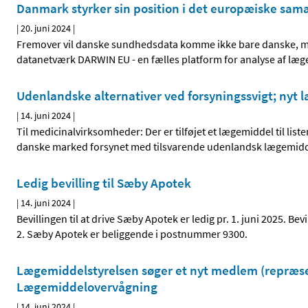
Danmark styrker sin position i det europæiske sa
|
20. juni 2024
|
Fremover vil danske sundhedsdata komme ikke bare danske, men 
datanetværk DARWIN EU - en fælles platform for analyse af læg
Udenlandske alternativer ved forsyningssvigt; nyt l
|
14. juni 2024
|
Til medicinalvirksomheder: Der er tilføjet et lægemiddel til li
danske marked forsynet med tilsvarende udenlandsk lægemiddel 
Ledig bevilling til Sæby Apotek
|
14. juni 2024
|
Bevillingen til at drive Sæby Apotek er ledig pr. 1. juni 2025. Be
2. Sæby Apotek er beliggende i postnummer 9300.
Lægemiddelstyrelsen søger et nyt medlem (repræsen
Lægemiddelovervågning
|
14. juni 2024
|