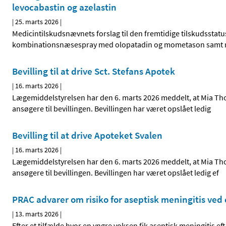
levocabastin og azelastin
|
25. marts 2026
|
Medicintilskudsnævnets forslag til den fremtidige tilskudsstatus
kombinationsnæsespray med olopatadin og mometason samt næse
Bevilling til at drive Sct. Stefans Apotek
|
16. marts 2026
|
Lægemiddelstyrelsen har den 6. marts 2026 meddelt, at Mia Thorn
ansøgere til bevillingen. Bevillingen har været opslået ledig
Bevilling til at drive Apoteket Svalen
|
16. marts 2026
|
Lægemiddelstyrelsen har den 6. marts 2026 meddelt, at Mia Thorn
ansøgere til bevillingen. Bevillingen har været opslået ledig ef
PRAC advarer om risiko for aseptisk meningitis ve
|
13. marts 2026
|
Efter et tilfælde hvor en yngre voksen fik aseptisk meningitis 