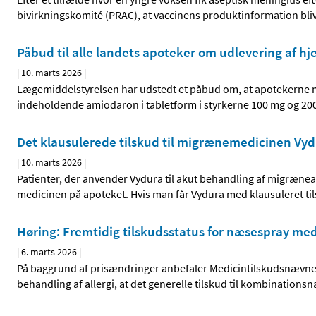
bivirkningskomité (PRAC), at vaccinens produktinformation bli
Påbud til alle landets apoteker om udlevering af h
|
10. marts 2026
|
Lægemiddelstyrelsen har udstedt et påbud om, at apotekerne 
indeholdende amiodaron i tabletform i styrkerne 100 mg og 20
Det klausulerede tilskud til migrænemedicinen Vyd
|
10. marts 2026
|
Patienter, der anvender Vydura til akut behandling af migræneanfa
medicinen på apoteket. Hvis man får Vydura med klausuleret til
Høring: Fremtidig tilskudsstatus for næsespray me
|
6. marts 2026
|
På baggrund af prisændringer anbefaler Medicintilskudsnævnet i e
behandling af allergi, at det generelle tilskud til kombinatio