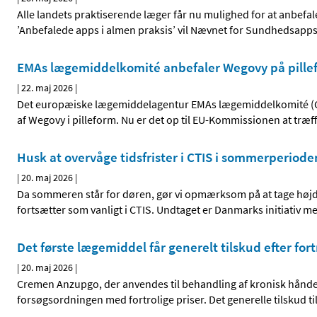
Alle landets praktiserende læger får nu mulighed for at anbefa
’Anbefalede apps i almen praksis’ vil Nævnet for Sundhedsap
EMAs lægemiddelkomité anbefaler Wegovy på pille
|
22. maj 2026
|
Det europæiske lægemiddelagentur EMAs lægemiddelkomité (CHM
af Wegovy i pilleform. Nu er det op til EU-Kommissionen at træf
Husk at overvåge tidsfrister i CTIS i sommerperiode
|
20. maj 2026
|
Da sommeren står for døren, gør vi opmærksom på at tage højd
fortsætter som vanligt i CTIS. Undtaget er Danmarks initiativ med
Det første lægemiddel får generelt tilskud efter fort
|
20. maj 2026
|
Cremen Anzupgo, der anvendes til behandling af kronisk hånde
forsøgsordningen med fortrolige priser. Det generelle tilskud t