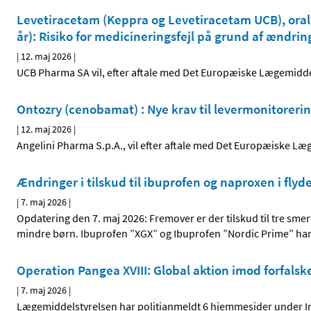
Levetiracetam (Keppra og Levetiracetam UCB), oral o
år): Risiko for medicineringsfejl på grund af ændrin
|
12. maj 2026
|
UCB Pharma SA vil, efter aftale med Det Europæiske Lægemidd
Ontozry (cenobamat) : Nye krav til levermonitorerin
|
12. maj 2026
|
Angelini Pharma S.p.A., vil efter aftale med Det Europæiske 
Ændringer i tilskud til ibuprofen og naproxen i fly
|
7. maj 2026
|
Opdatering den 7. maj 2026: Fremover er der tilskud til tre sme
mindre børn. Ibuprofen ”XGX” og Ibuprofen ”Nordic Prime” har h
Operation Pangea XVIII: Global aktion imod forfalsk
|
7. maj 2026
|
Lægemiddelstyrelsen har politianmeldt 6 hjemmesider under In